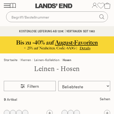
Direkt
Direkt
Direkt
zum
zur
zur
Inhalt
Navigation
Suche
KOSTENLOSE LIEFERUNG AB 120€ | VERTRAUEN SEIT 1963
Bis zu -40% auf
August-Favoriten
+ 25% auf Neuheiten. Code: 6A3G |
Details
Startseite
Herren
Leinen-Kollektion
Hosen
Leinen - Hosen
Filtern
Sehen
9
Artikel