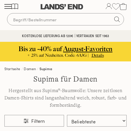
Direkt
Direkt
Direkt
zum
zur
zur
Inhalt
Navigation
Suche
KOSTENLOSE LIEFERUNG AB 120€ | VERTRAUEN SEIT 1963
Bis zu -40% auf
August-Favoriten
+ 25% auf Neuheiten. Code: 6A3G |
Details
Startseite
Damen
Supima
Supima für Damen
Hergestellt aus Supima®-Baumwolle: Unsere zeitlosen
Damen-Shirts sind langanhaltend weich, robust, farb- und
formbeständig.
Filtern