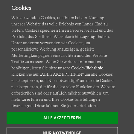
Cookies
Wir verwenden Cookies, um Ihnen bei der Nutzung
unserer Website das volle Erlebnis von Lands' End zu
bieten. Cookies speichern Ihren Browserverlauf und das
Produkt, das Sie Ihrem Warenkorb hinzugefügt haben.
AGB
Datenschutz & Sicherheit
Unter anderem verwenden wir Cookies, um
personalisierte Werbung anzuzeigen, gezielte
Cookies
-
Ich möchte auswählen
Barrierefreiheit
Marketingkampagnen einzurichten und den Website-
Traffic zu messen. Wenn Sie weitere Informationen
Site Map
Internationale Websites
benötigen, lesen Sie bitte unsere
Cookie-Richtlinie
.
Klicken Sie auf „ALLE AKZEPTIEREN“ um alle Cookies
zu akzeptieren, auf „Nur notwendige“ um nur die Cookies
Diese Website ist durch reCAPTCHA geschützt. Es gelten die
zu akzeptieren, die für die korrekte Funktion der Website
Datenschutzerklärung
und
Nutzungsbedingungen
von
erforderlich sind oder auf „Ich möchte auswählen“ um
Google.
mehr zu erfahren und Ihre Cookie-Einstellungen
festzulegen. Diese können Sie jederzeit ändern.
ALLE AKZEPTIEREN
NUR NOTWENDIGE