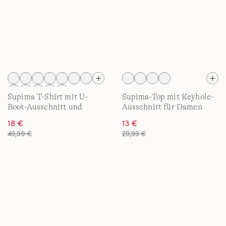
Supima T-Shirt mit U-
Supima-Top mit Keyhole-
Boot-Ausschnitt und
Ausschnitt für Damen
geknöpfter Schulter für
18 €
13 €
Damen
49,99 €
29,99 €