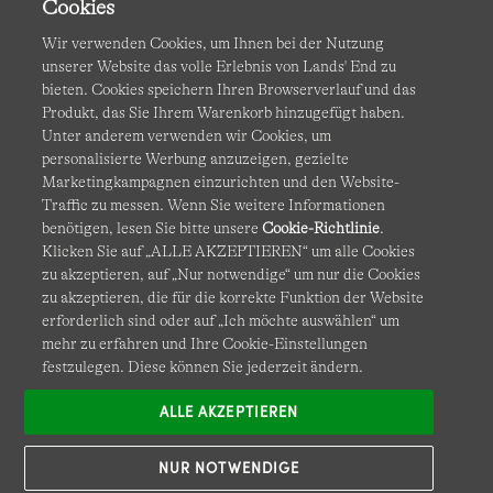
Cookies
Wir verwenden Cookies, um Ihnen bei der Nutzung
unserer Website das volle Erlebnis von Lands' End zu
bieten. Cookies speichern Ihren Browserverlauf und das
Produkt, das Sie Ihrem Warenkorb hinzugefügt haben.
AGB
Datenschutz & Sicherheit
Unter anderem verwenden wir Cookies, um
personalisierte Werbung anzuzeigen, gezielte
Cookies
-
Ich möchte auswählen
Barrierefreiheit
Marketingkampagnen einzurichten und den Website-
Traffic zu messen. Wenn Sie weitere Informationen
Site Map
Internationale Websites
benötigen, lesen Sie bitte unsere
Cookie-Richtlinie
.
Klicken Sie auf „ALLE AKZEPTIEREN“ um alle Cookies
zu akzeptieren, auf „Nur notwendige“ um nur die Cookies
Diese Website ist durch reCAPTCHA geschützt. Es gelten die
zu akzeptieren, die für die korrekte Funktion der Website
Datenschutzerklärung
und
Nutzungsbedingungen
von
erforderlich sind oder auf „Ich möchte auswählen“ um
Google.
mehr zu erfahren und Ihre Cookie-Einstellungen
festzulegen. Diese können Sie jederzeit ändern.
ALLE AKZEPTIEREN
NUR NOTWENDIGE