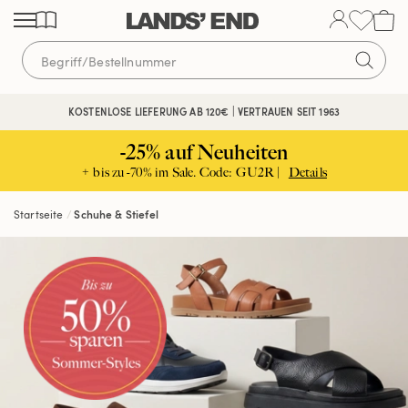
Direkt
Direkt
Direkt
zum
zur
zur
Inhalt
Navigation
Suche
KOSTENLOSE LIEFERUNG AB 120€ | VERTRAUEN SEIT 1963
-25% auf Neuheiten
+ bis zu -70% im Sale. Code: GU2R |
Details
Startseite
Schuhe & Stiefel