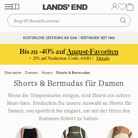
Direkt
Direkt
Direkt
zum
zur
zur
Inhalt
Navigation
Suche
KOSTENLOSE LIEFERUNG AB 120€ | VERTRAUEN SEIT 1963
Bis zu -40% auf
August-Favoriten
+ 25% auf Neuheiten. Code: 6A3G |
Details
Startseite
Damen
Hosen
Shorts & Bermudas
Shorts & Bermudas für Damen
Wenn die Temperaturen steigen, sind Shorts ein echtes
Must-have. Entdecken Sie unsere Auswahl an Shorts für
Damen, von sportlich bis elegant, um mit der Hitze des
Sommers Schritt zu halten.