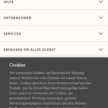
HILFE
UNTERNEHMEN
SERVICES
ERFAHREN SIE ALLES ZUERST
Cookies
Wir verwenden Cookies, um Ihnen bei der Nutzung
unserer Website das volle Erlebnis von Lands' End zu
bieten. Cookies speichern Ihren Browserverlauf und das
Produkt, das Sie Ihrem Warenkorb hinzugefügt haben.
AGB
Datenschutz & Sicherheit
Unter anderem verwenden wir Cookies, um
personalisierte Werbung anzuzeigen, gezielte
Cookies
-
Ich möchte auswählen
Barrierefreiheit
Marketingkampagnen einzurichten und den Website-