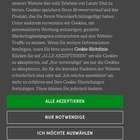
unserer Website das volle Erlebnis von Lands' End zu
bieten. Cookies speichern Ihren Browserverlauf und das
Produkt, das Sie Ihrem Warenkorb hinzugefügt haben.
AGB
Datenschutz & Sicherheit
Unter anderem verwenden wir Cookies, um
personalisierte Werbung anzuzeigen, gezielte
Cookies
-
Ich möchte auswählen
Barrierefreiheit
Marketingkampagnen einzurichten und den Website-
Traffic zu messen. Wenn Sie weitere Informationen
Site Map
Internationale Websites
benötigen, lesen Sie bitte unsere
Cookie-Richtlinie
.
Klicken Sie auf „ALLE AKZEPTIEREN“ um alle Cookies
zu akzeptieren, auf „Nur notwendige“ um nur die Cookies
Diese Website ist durch reCAPTCHA geschützt. Es gelten die
zu akzeptieren, die für die korrekte Funktion der Website
Datenschutzerklärung
und
Nutzungsbedingungen
von
erforderlich sind oder auf „Ich möchte auswählen“ um
Google.
mehr zu erfahren und Ihre Cookie-Einstellungen
festzulegen. Diese können Sie jederzeit ändern.
ALLE AKZEPTIEREN
NUR NOTWENDIGE
ICH MÖCHTE AUSWÄHLEN
© COPYRIGHT
LANDS' END EUROPE