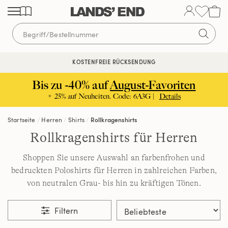
Direkt
Direkt
Direkt
zum
zur
zur
Inhalt
Navigation
Suche
KOSTENFREIE RÜCKSENDUNG
KOSTENLOSE LIEFERUNG AB 120€ | VERTRAUEN SEIT 1963
Bis zu -40% auf
August-Favoriten
+ 25% auf Neuheiten. Code: 6A3G |
Details
Startseite
Herren
Shirts
Rollkragenshirts
Rollkragenshirts für Herren
Shoppen Sie unsere Auswahl an farbenfrohen und
bedruckten Poloshirts für Herren in zahlreichen Farben,
von neutralen Grau- bis hin zu kräftigen Tönen.
Filtern