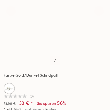
/
Gold/Dunkel Schildpatt
Farbe
selected
(0)
Kein
33 € *
56%
Beurteilungswert
Sie sparen
74,99 €
Link
* inkl. MwSt. zzgl.
Versandkosten
auf