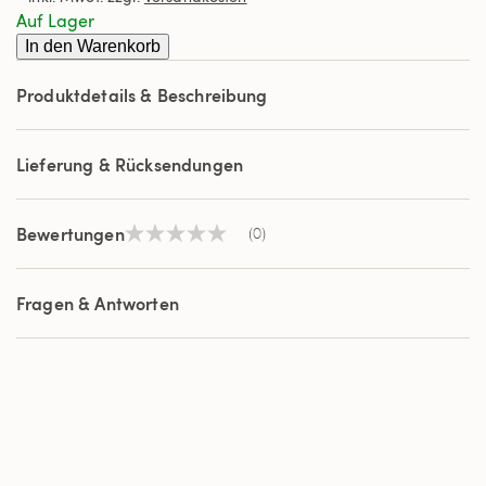
derselben
Auf Lager
Seite.
In den Warenkorb
Produktdetails & Beschreibung
Lieferung & Rücksendungen
Bewertungen
(0)
Kein
Beurteilungswert
Link
auf
Fragen & Antworten
derselben
Seite.