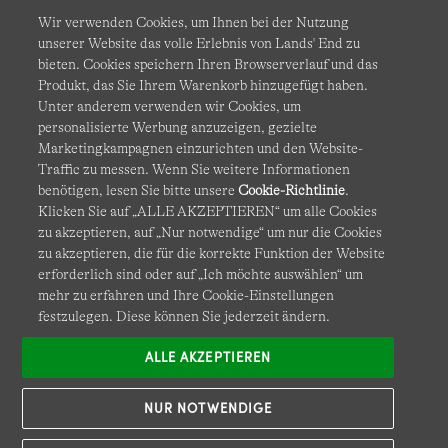
Wir verwenden Cookies, um Ihnen bei der Nutzung
unserer Website das volle Erlebnis von Lands' End zu
bieten. Cookies speichern Ihren Browserverlauf und das
Produkt, das Sie Ihrem Warenkorb hinzugefügt haben.
AGB
Datenschutz & Sicherheit
Unter anderem verwenden wir Cookies, um
personalisierte Werbung anzuzeigen, gezielte
Cookies
-
Ich möchte auswählen
Barrierefreiheit
Marketingkampagnen einzurichten und den Website-
Traffic zu messen. Wenn Sie weitere Informationen
Site Map
Internationale Websites
benötigen, lesen Sie bitte unsere
Cookie-Richtlinie
.
Klicken Sie auf „ALLE AKZEPTIEREN“ um alle Cookies
zu akzeptieren, auf „Nur notwendige“ um nur die Cookies
Diese Website ist durch reCAPTCHA geschützt. Es gelten die
zu akzeptieren, die für die korrekte Funktion der Website
Datenschutzerklärung
und
Nutzungsbedingungen
von
erforderlich sind oder auf „Ich möchte auswählen“ um
Google.
mehr zu erfahren und Ihre Cookie-Einstellungen
festzulegen. Diese können Sie jederzeit ändern.
ALLE AKZEPTIEREN
NUR NOTWENDIGE