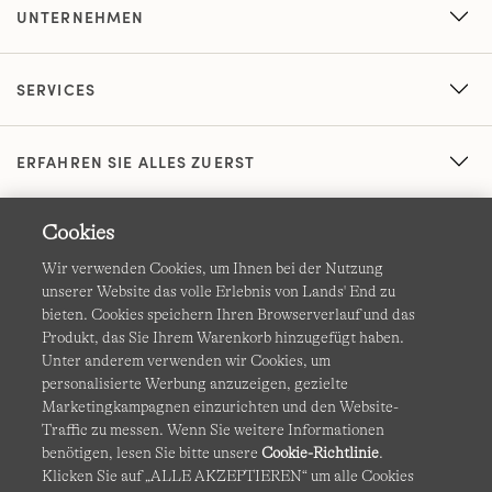
UNTERNEHMEN
SERVICES
ERFAHREN SIE ALLES ZUERST
Cookies
Wir verwenden Cookies, um Ihnen bei der Nutzung
unserer Website das volle Erlebnis von Lands' End zu
bieten. Cookies speichern Ihren Browserverlauf und das
Produkt, das Sie Ihrem Warenkorb hinzugefügt haben.
AGB
Datenschutz & Sicherheit
Unter anderem verwenden wir Cookies, um
personalisierte Werbung anzuzeigen, gezielte
Cookies
-
Ich möchte auswählen
Barrierefreiheit
Marketingkampagnen einzurichten und den Website-
Traffic zu messen. Wenn Sie weitere Informationen
Site Map
Internationale Websites
benötigen, lesen Sie bitte unsere
Cookie-Richtlinie
.
Klicken Sie auf „ALLE AKZEPTIEREN“ um alle Cookies