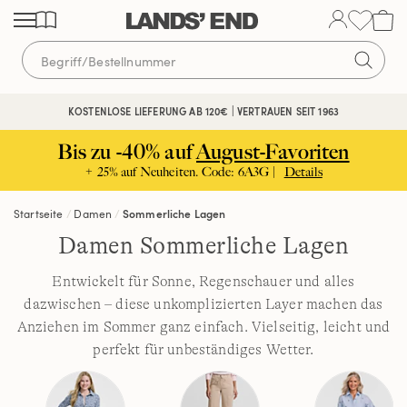
Direkt
Direkt
Direkt
zum
zur
zur
Inhalt
Navigation
Suche
KOSTENLOSE LIEFERUNG AB 120€ | VERTRAUEN SEIT 1963
Bis zu -40% auf
August-Favoriten
+ 25% auf Neuheiten. Code: 6A3G |
Details
Startseite
Damen
Sommerliche Lagen
Damen Sommerliche Lagen
Entwickelt für Sonne, Regenschauer und alles
dazwischen – diese unkomplizierten Layer machen das
Anziehen im Sommer ganz einfach. Vielseitig, leicht und
perfekt für unbeständiges Wetter.