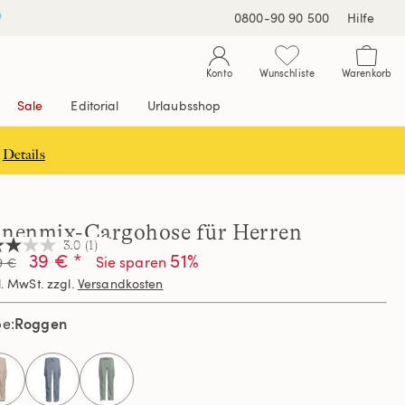
0800-90 90 500
Hilfe
Konto
Wunschliste
Warenkorb
Sale
Editorial
Urlaubsshop
Details
inenmix-Cargohose für Herren
3.0
(1)
39 € *
51%
Sie sparen
9 €
l. MwSt. zzgl.
Versandkosten
nen,
hschnittswert
Roggen
be
ertung.
d
ew.
selected