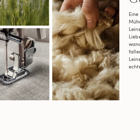
Eine
Mühe
Lein
Lieb
wand
fall
Leine
echte