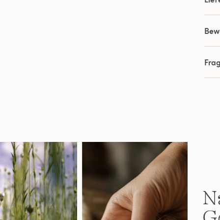
Bew
Fra
Na
G