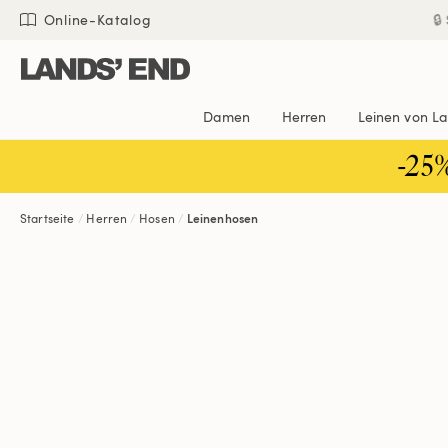
Direkt
Direkt
Direkt

Online-Katalog
zum
zur
zur
Inhalt
Navigation
Suche
Damen
Herren
Leinen von L
-25
Startseite
Herren
Hosen
Leinenhosen