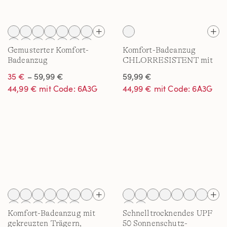
Gemusterter Komfort-
Komfort-Badeanzug
Badeanzug
CHLORRESISTENT mit
CHLORRESISTENT mit
Soft Cups und Colorblock-
35 €
– 59,99 €
59,99 €
Soft Cups
Streifen
44,99 € mit Code: 6A3G
44,99 € mit Code: 6A3G
Komfort-Badeanzug mit
Schnelltrocknendes UPF
gekreuzten Trägern,
50 Sonnenschutz-