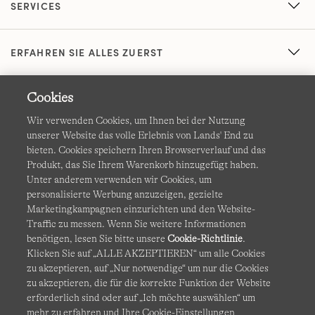
SERVICES
ERFAHREN SIE ALLES ZUERST
Cookies
Wir verwenden Cookies, um Ihnen bei der Nutzung
unserer Website das volle Erlebnis von Lands' End zu
bieten. Cookies speichern Ihren Browserverlauf und das
Produkt, das Sie Ihrem Warenkorb hinzugefügt haben.
AGB
Datenschutz & Sicherheit
Unter anderem verwenden wir Cookies, um
personalisierte Werbung anzuzeigen, gezielte
Cookies
-
Ich möchte auswählen
Barrierefreiheit
Marketingkampagnen einzurichten und den Website-
Traffic zu messen. Wenn Sie weitere Informationen
Site Map
Internationale Websites
benötigen, lesen Sie bitte unsere
Cookie-Richtlinie
.
Klicken Sie auf „ALLE AKZEPTIEREN“ um alle Cookies
zu akzeptieren, auf „Nur notwendige“ um nur die Cookies
Diese Website ist durch reCAPTCHA geschützt. Es gelten die
zu akzeptieren, die für die korrekte Funktion der Website
Datenschutzerklärung
und
Nutzungsbedingungen
von
erforderlich sind oder auf „Ich möchte auswählen“ um
Google.
mehr zu erfahren und Ihre Cookie-Einstellungen