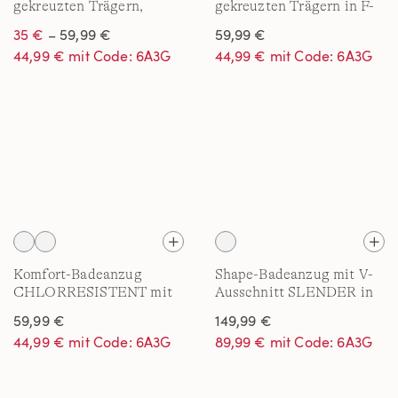
gekreuzten Trägern,
gekreuzten Trägern in F-
hohes Bein, für Damen in
Cup, hohes Bein, für
35 €
– 59,99 €
59,99 €
D-Cup
Damen
44,99 € mit Code: 6A3G
44,99 € mit Code: 6A3G
Komfort-Badeanzug
Shape-Badeanzug mit V-
CHLORRESISTENT mit
Ausschnitt SLENDER in
Soft Cups in D-Cup
E-Cup
59,99 €
149,99 €
44,99 € mit Code: 6A3G
89,99 € mit Code: 6A3G