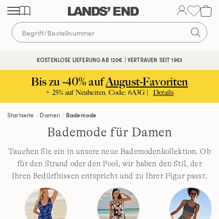
Direkt
Direkt
Direkt
zum
zur
zur
Inhalt
Navigation
Suche
KOSTENLOSE LIEFERUNG AB 120€ | VERTRAUEN SEIT 1963
Bis zu -40% auf
August-Favoriten
+ 25% auf Neuheiten. Code: 6A3G |
Details
Startseite
Damen
Bademode
Bademode für Damen
Tauchen Sie ein in unsere neue Bademodenkollektion. Ob
für den Strand oder den Pool, wir haben den Stil, der
Ihren Bedürfnissen entspricht und zu Ihrer Figur passt.