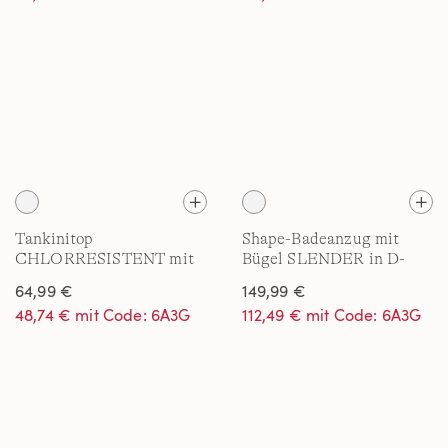
Tankinitop
Shape-Badeanzug mit
CHLORRESISTENT mit
Bügel SLENDER in D-
V-Ausschnitt für Damen
Cup
64,99 €
149,99 €
in F-Cup
48,74 € mit Code: 6A3G
112,49 € mit Code: 6A3G