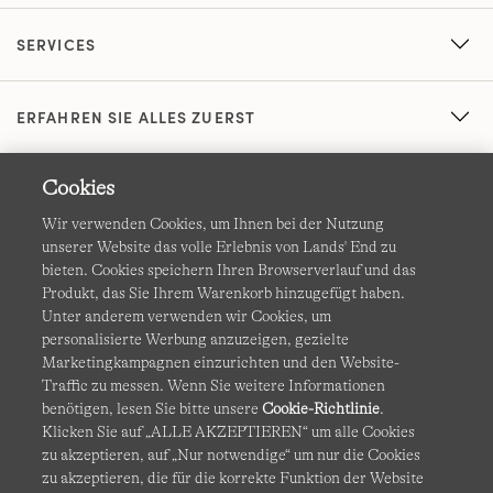
SERVICES
ERFAHREN SIE ALLES ZUERST
Cookies
Wir verwenden Cookies, um Ihnen bei der Nutzung
unserer Website das volle Erlebnis von Lands' End zu
bieten. Cookies speichern Ihren Browserverlauf und das
Produkt, das Sie Ihrem Warenkorb hinzugefügt haben.
AGB
Datenschutz & Sicherheit
Unter anderem verwenden wir Cookies, um
personalisierte Werbung anzuzeigen, gezielte
Cookies
-
Ich möchte auswählen
Barrierefreiheit
Marketingkampagnen einzurichten und den Website-
Traffic zu messen. Wenn Sie weitere Informationen
Site Map
Internationale Websites
benötigen, lesen Sie bitte unsere
Cookie-Richtlinie
.
Klicken Sie auf „ALLE AKZEPTIEREN“ um alle Cookies
zu akzeptieren, auf „Nur notwendige“ um nur die Cookies
Diese Website ist durch reCAPTCHA geschützt. Es gelten die
zu akzeptieren, die für die korrekte Funktion der Website
Datenschutzerklärung
und
Nutzungsbedingungen
von