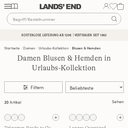
Direkt
Direkt
Direkt
zum
zur
zur
Inhalt
Navigation
Suche
KOSTENLOSE LIEFERUNG AB 120€ | VERTRAUEN SEIT 1963
Startseite
Damen
Urlaubs-Kollektion
Blusen & Hemden
Damen Blusen & Hemden in
Urlaubs-Kollektion
Filtern
Sehen
20
Artikel