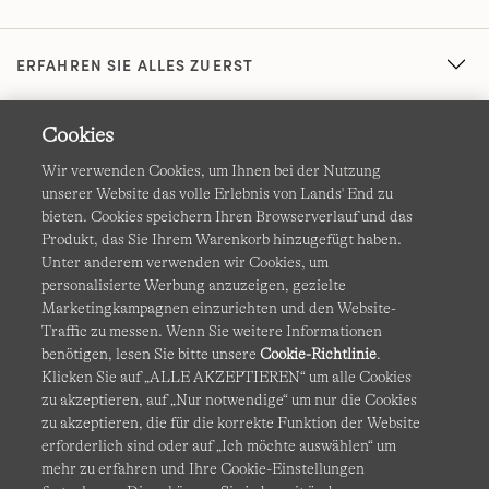
ERFAHREN SIE ALLES ZUERST
Cookies
Wir verwenden Cookies, um Ihnen bei der Nutzung
unserer Website das volle Erlebnis von Lands' End zu
bieten. Cookies speichern Ihren Browserverlauf und das
Produkt, das Sie Ihrem Warenkorb hinzugefügt haben.
AGB
Datenschutz & Sicherheit
Unter anderem verwenden wir Cookies, um
personalisierte Werbung anzuzeigen, gezielte
Cookies
-
Ich möchte auswählen
Barrierefreiheit
Marketingkampagnen einzurichten und den Website-
Traffic zu messen. Wenn Sie weitere Informationen
Site Map
Internationale Websites
benötigen, lesen Sie bitte unsere
Cookie-Richtlinie
.
Klicken Sie auf „ALLE AKZEPTIEREN“ um alle Cookies
zu akzeptieren, auf „Nur notwendige“ um nur die Cookies
Diese Website ist durch reCAPTCHA geschützt. Es gelten die
zu akzeptieren, die für die korrekte Funktion der Website
Datenschutzerklärung
und
Nutzungsbedingungen
von
erforderlich sind oder auf „Ich möchte auswählen“ um
Google.
mehr zu erfahren und Ihre Cookie-Einstellungen