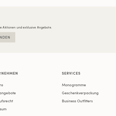
re Aktionen und exklusive Angebote.
NDEN
RNEHMEN
SERVICES
ns
Monogramme
nangebote
Geschenkverpackung
ufsrecht
Business Outfitters
ssum