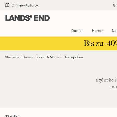
Direkt
Direkt
Direkt

Online-Katalog
zum
zur
zur
Inhalt
Navigation
Suche
Damen
Herren
Ne
Bis zu -40
Startseite
Damen
Jacken & Mäntel
Fleecejacken
Stylische 
uns
22
Artikel