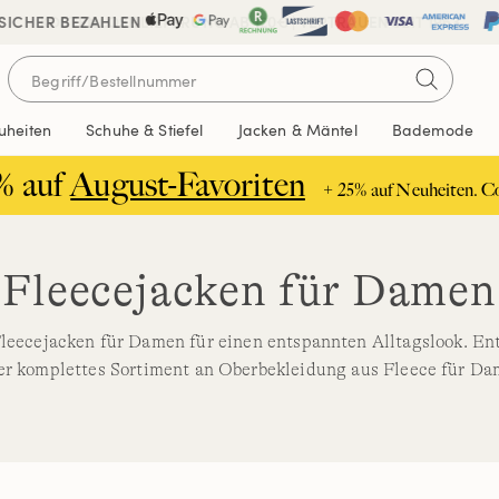
 SICHER BEZAHLEN
KOSTENLOSE LIEFERUNG AB 120€ | VERTRAUEN SEIT 1963
uheiten
Schuhe & Stiefel
Jacken & Mäntel
Bademode
% auf
August-Favoriten
+ 25% auf Neuheiten. C
Fleecejacken für Damen
Fleecejacken für Damen für einen entspannten Alltagslook. En
er komplettes Sortiment an Oberbekleidung aus Fleece für Da