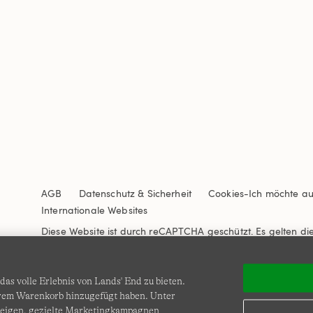
AGB
Datenschutz & Sicherheit
Cookies
-
Ich möchte a
Internationale Websites
Diese Website ist durch reCAPTCHA geschützt. Es gelten di
Nutzungsbedingungen
von Google.
as volle Erlebnis von Lands' End zu bieten.
Ihrem Warenkorb hinzugefügt haben. Unter
zeigen, gezielte Marketingkampagnen