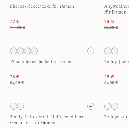
Sherpa-Fleecejacke für Damen
Anyweather
für Damen
47 €
29 €
144,99 €
59,99 €
Plüschfleece-Jacke für Damen
Teddy-Jack
25 €
28 €
64,99 €
94,99 €
Teddy-Pullover mit Reißverschluss
Teddymante
Gemustert für Damen