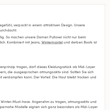
gefühl, verpackt in einem attraktiven Design. Unsere
durchdacht.
ellig. So machen unsere Damen Pullover nicht nur beim
ich. Kombiniert mit Jeans,
Wintermantel
und derben Boots ist
tenprinzip tragen, darf dieses Kleidungsstück als Mid-Layer
sern, die ausgesprochen atmungsaktiv sind. Sollten Sie sich
t verdampfen kann. Der Vorteil: Die Haut bleibt trocken und
utes Winter-Must-have. Angenehm zu tragen, atmungsaktiv und
Körpernahe Modelle eignen sich ganz besonders als Mid-Layer.