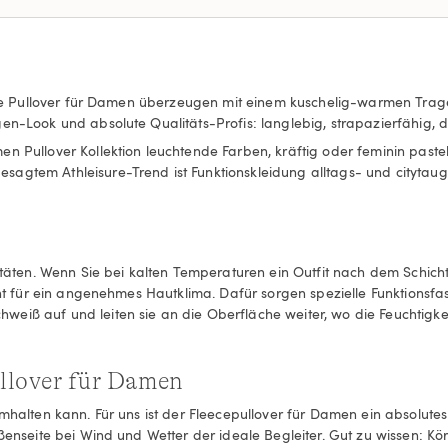
nsere Pullover für Damen überzeugen mit einem kuschelig-warmen Trage
en-Look und absolute Qualitäts-Profis: langlebig, strapazierfähig, 
en Pullover Kollektion leuchtende Farben, kräftig oder feminin past
agtem Athleisure-Trend ist Funktionskleidung alltags- und citytaugl
.
vitäten. Wenn Sie bei kalten Temperaturen ein Outfit nach dem Schich
cht für ein angenehmes Hautklima. Dafür sorgen spezielle Funktionsfa
eiß auf und leiten sie an die Oberfläche weiter, wo die Feuchtigkei
ullover für Damen
armhalten kann. Für uns ist der Fleecepullover für Damen ein absol
ußenseite bei Wind und Wetter der ideale Begleiter. Gut zu wissen: 