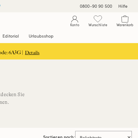
0800-90 90 500
Hilfe
Konto
Wunschliste
Warenkorb
Editorial
Urlaubsshop
ode: 6A3G |
Details
tdecken Sie
men.
Sortieren nach: