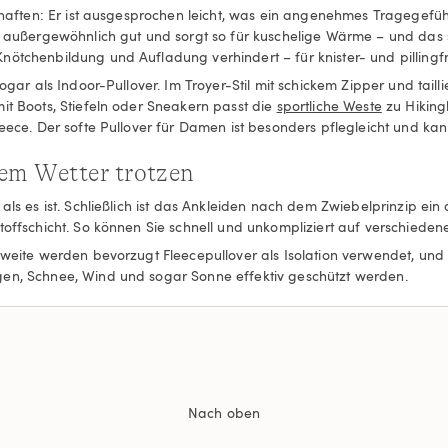
schaften: Er ist ausgesprochen leicht, was ein angenehmes Tragegefühl
ert außergewöhnlich gut und sorgt so für kuschelige Wärme – und da
ötchenbildung und Aufladung verhindert – für knister- und pillingfr
sogar als Indoor-Pullover. Im Troyer-Stil mit schickem Zipper und ta
it Boots, Stiefeln oder Sneakern passt die
sportliche Weste
zu Hiking
Fleece. Der softe Pullover für Damen ist besonders pflegleicht und 
dem Wetter trotzen
ls es ist. Schließlich ist das Ankleiden nach dem Zwiebelprinzip ein a
toffschicht. So können Sie schnell und unkompliziert auf verschieden
weite werden bevorzugt Fleecepullover als Isolation verwendet, und d
gen, Schnee, Wind und sogar Sonne effektiv geschützt werden.
Nach oben