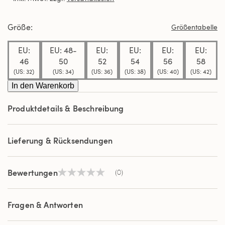
derselben
Seite.
Größe
Größentabelle
EU:
EU: 48-
EU:
EU:
EU:
EU:
46
50
52
54
56
58
(US: 32)
(US: 34)
(US: 36)
(US: 38)
(US: 40)
(US: 42)
In den Warenkorb
Produktdetails & Beschreibung
Lieferung & Rücksendungen
Bewertungen
(0)
Kein
Beurteilungswert
Link
auf
Fragen & Antworten
derselben
Seite.