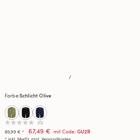
/
Schlicht Olive
Farbe
selected
(0)
Kein
67,49 €
Beurteilungswert
GU2R
mit Code
:
89,99 € *
Link
* inkl. MwSt. zzgl.
Versandkosten
auf