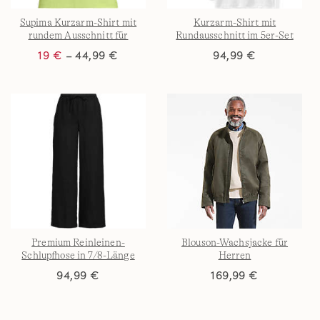
Supima Kurzarm-Shirt mit
Kurzarm-Shirt mit
rundem Ausschnitt für
Rundausschnitt im 5er-Set
Damen in Plus-Größe
für Herren
19 €
– 44,99 €
94,99 €
Premium Reinleinen-
Blouson-Wachsjacke für
Schlupfhose in 7/8-Länge
Herren
94,99 €
169,99 €