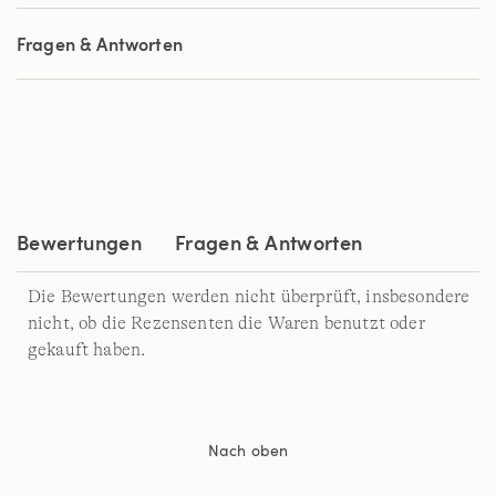
5
Sternen,
Fragen & Antworten
Durchschnittswert
der
Bewertung.
Read
4
Reviews.
Link
auf
derselben
Seite.
Bewertungen
Fragen & Antworten
Die Bewertungen werden nicht überprüft, insbesondere
nicht, ob die Rezensenten die Waren benutzt oder
gekauft haben.
Nach oben