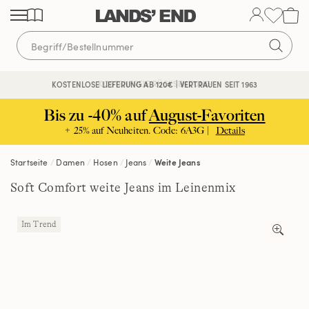
Direkt
Direkt
Direkt
zum
zur
zur
Inhalt
Navigation
Suche
KOSTENFREIE RÜCKSENDUNG
KOSTENLOSE LIEFERUNG AB 120€ | VERTRAUEN SEIT 1963
Bis zu -40% auf
August-Favoriten
+ 25% auf Neuheiten. Code: 6A3G |
Details
Startseite
Damen
Hosen
Jeans
Weite Jeans
Soft Comfort weite Jeans im Leinenmix