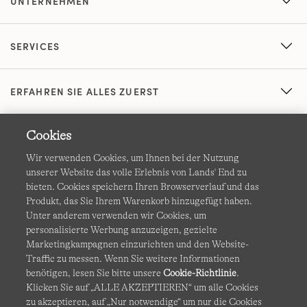
UNTERNEHMEN
SERVICES
ERFAHREN SIE ALLES ZUERST
Cookies
Wir verwenden Cookies, um Ihnen bei der Nutzung
unserer Website das volle Erlebnis von Lands' End zu
bieten. Cookies speichern Ihren Browserverlauf und das
Produkt, das Sie Ihrem Warenkorb hinzugefügt haben.
AGB
Datenschutz & Sicherheit
Unter anderem verwenden wir Cookies, um
personalisierte Werbung anzuzeigen, gezielte
Cookies
-
Ich möchte auswählen
Barrierefreiheit
Marketingkampagnen einzurichten und den Website-
Traffic zu messen. Wenn Sie weitere Informationen
Site Map
Internationale Websites
benötigen, lesen Sie bitte unsere
Cookie-Richtlinie
.
Klicken Sie auf „ALLE AKZEPTIEREN“ um alle Cookies
zu akzeptieren, auf „Nur notwendige“ um nur die Cookies