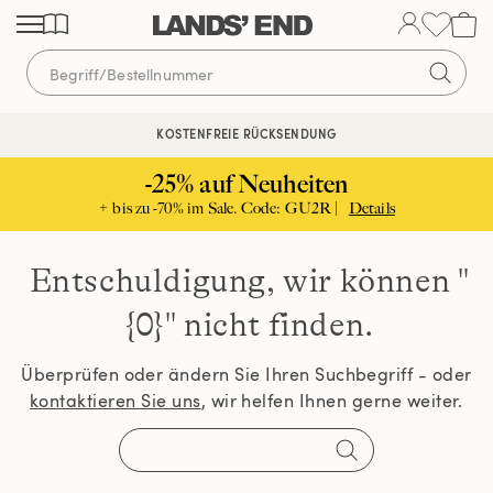
Direkt
Direkt
Direkt
zum
zur
zur
Inhalt
Navigation
Suche
KOSTENFREIE RÜCKSENDUNG
KOSTENLOSE LIEFERUNG AB 120€ | VERTRAUEN SEIT 1963
-25% auf Neuheiten
+ bis zu -70% im Sale. Code: GU2R |
Details
Entschuldigung, wir können
"
{0}" nicht finden.
Überprüfen oder ändern Sie Ihren Suchbegriff - oder
kontaktieren Sie uns
, wir helfen Ihnen gerne weiter.