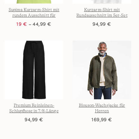
Supima Kurzarm-Shirt mit
Kurzarm-Shirt mit
rundem Ausschnitt für
Rundausschnitt im 5er-Set
Damen
für Herren
19 €
– 44,99 €
94,99 €
Premium Reinleinen-
Blouson-Wachsjacke für
Schlupfhose in 7/8-Länge
Herren
94,99 €
169,99 €