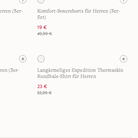
rren (3er-
Komfort-Boxershorts für Herren (3er-
Set)
19 €
49,99 €
ren (3er-
Langärmeliges Expedition Thermaskin
Rundhals-Shirt für Herren
23 €
52,99 €