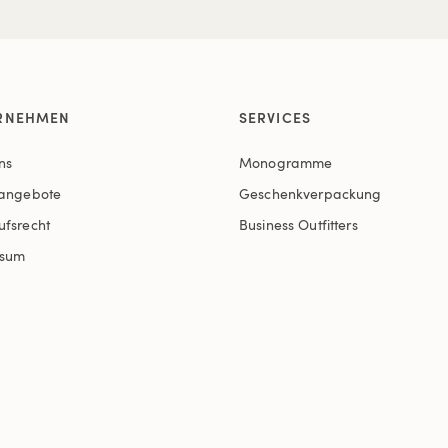
RNEHMEN
SERVICES
ns
Monogramme
nangebote
Geschenkverpackung
ufsrecht
Business Outfitters
ssum