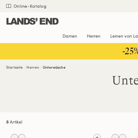
Direkt
Direkt
Direkt

Online-Katalog
zum
zur
zur
Inhalt
Navigation
Suche
Damen
Herren
Leinen von L
-25
Startseite
Herren
Unterwäsche
Unte
8
Artikel