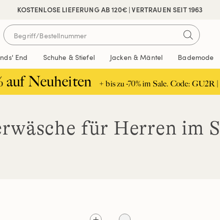
 SICHER BEZAHLEN
KOSTENLOSE LIEFERUNG AB 120€ | VERTRAUEN SEIT 1963
ands' End
Schuhe & Stiefel
Jacken & Mäntel
Bademode
% auf Neuheiten
+ bis zu -70% im Sale. Code: GU2R |
rwäsche für Herren im