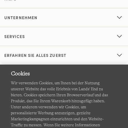
UNTERNEHMEN
SERVICES
ERFAHREN SIE ALLES ZUERST
Cookies
Wir verwenden Cookies, um Ihnen bei der Nutzung
unserer Website das volle Erlebnis von Lands' End zu
bieten. Cookies speichern Ihren Browserverlauf und das
Produkt, das Sie Ihrem Warenkorb hinzugefügt haben.
AGB
Datenschutz & Sicherheit
Unter anderem verwenden wir Cookies, um
personalisierte Werbung anzuzeigen, gezielte
Cookies
-
Ich möchte auswählen
Barrierefreiheit
Marketingkampagnen einzurichten und den Website-
Traffic zu messen. Wenn Sie weitere Informationen
Site Map
Internationale Websites