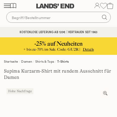
Direkt
Direkt
Direkt
zum
zur
zur
Inhalt
Navigation
Suche
KOSTENLOSE LIEFERUNG AB 120€ | VERTRAUEN SEIT 1963
-25% auf Neuheiten
+ bis zu -70% im Sale. Code: GU2R |
Details
Startseite
Damen
Shirts & Tops
T-Shirts
Supima Kurzarm-Shirt mit rundem Ausschnitt für
Damen