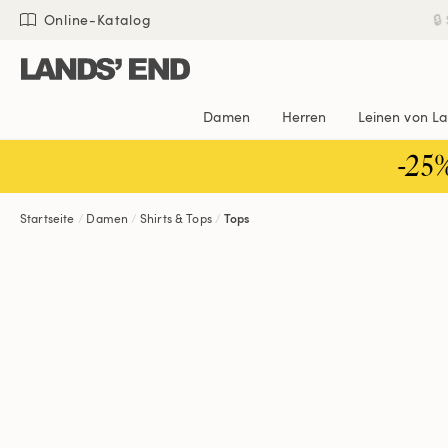
Direkt
Direkt
Direkt

Online-Katalog
zum
zur
zur
Inhalt
Navigation
Suche
Damen
Herren
Leinen von L
-25
Startseite
Damen
Shirts & Tops
Tops