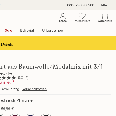
0800-90 90 500
Hilfe
Konto
Wunschliste
Warenkorb
Sale
Editorial
Urlaubsshop
Details
irt aus Baumwolle/Modalmix mit 3/4-
meln
5.0
(2)
36 € *
l. MwSt. zzgl.
Versandkosten
nen,
hschnittswert
Frisch Pflaume
be
ertung.
s
59,99 €
d