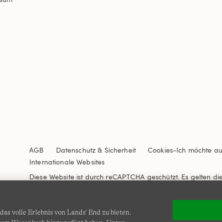
AGB
Datenschutz & Sicherheit
Cookies
-
Ich möchte a
Internationale Websites
Diese Website ist durch reCAPTCHA geschützt. Es gelten di
Nutzungsbedingungen
von Google.
as volle Erlebnis von Lands' End zu bieten.