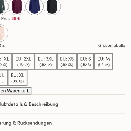
ews.
selected
elben
-Preis
36 €
e.
ße
Größentabelle
: 1XL
EU: 2XL
EU: 3XL
EU: XS
EU: S
EU: M
: 1X)
(US: 2X)
(US: 3X)
(US: XS)
(US: S)
(US: M)
: L
EU: XL
 L)
(US: XL)
den Warenkorb
uktdetails & Beschreibung
ferung & Rücksendungen