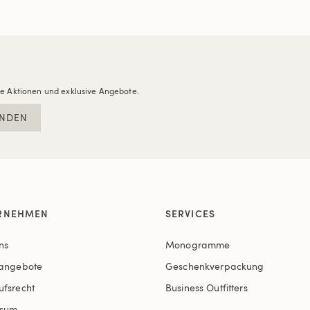
re Aktionen und exklusive Angebote.
NDEN
RNEHMEN
SERVICES
ns
Monogramme
nangebote
Geschenkverpackung
ufsrecht
Business Outfitters
ssum