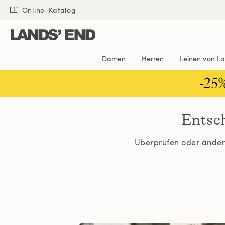
Direkt
Direkt
Direkt

Online-Katalog
zum
zur
zur
Inhalt
Navigation
Suche
Damen
Herren
Leinen von L
-25
Entsc
Überprüfen oder ändern