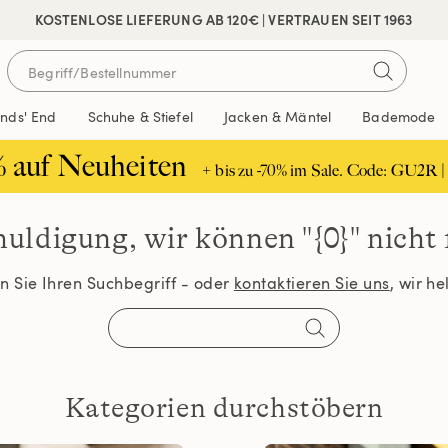
 SICHER BEZAHLEN
KOSTENLOSE LIEFERUNG AB 120€ | VERTRAUEN SEIT 1963
ands' End
Schuhe & Stiefel
Jacken & Mäntel
Bademode
% auf Neuheiten
+ bis zu -70% im Sale. Code: GU2R |
huldigung, wir können
"{0}" nicht
 Sie Ihren Suchbegriff - oder
kontaktieren Sie uns
, wir h
Kategorien durchstöbern