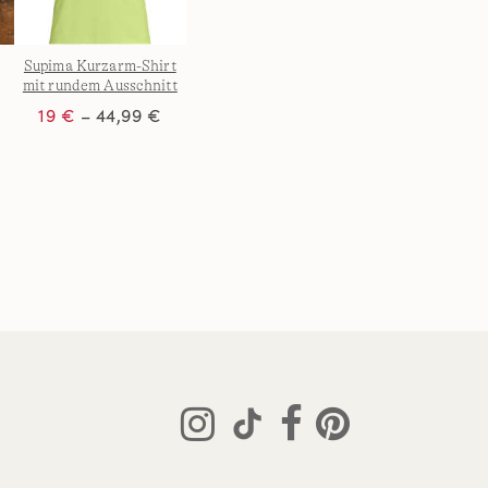
Supima Kurzarm-Shirt
mit rundem Ausschnitt
n
für Damen in Plus-
19 €
– 44,99 €
Größe