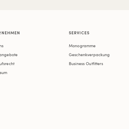
RNEHMEN
SERVICES
ns
Monogramme
nangebote
Geschenkverpackung
ufsrecht
Business Outfitters
ssum