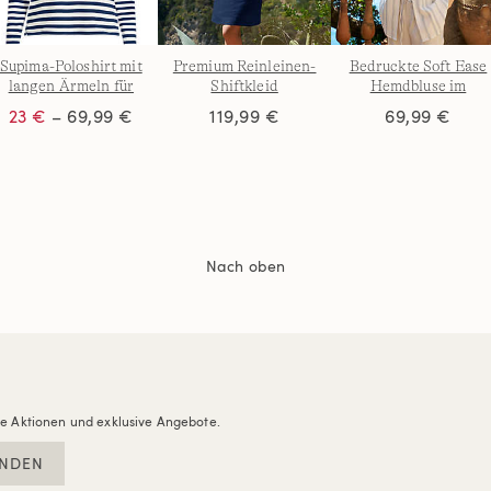
Supima-Poloshirt mit
Premium Reinleinen-
Bedruckte Soft Ease
langen Ärmeln für
Shiftkleid
Hemdbluse im
Damen
Leinenmix für Dame
23 €
– 69,99 €
119,99 €
69,99 €
Nach oben
re Aktionen und exklusive Angebote.
NDEN