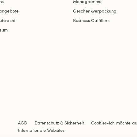
ns
Monogramme
nangebote
Geschenkverpackung
ufsrecht
Business Outfitters
ssum
AGB
Datenschutz & Sicherheit
Cookies
-
Ich möchte a
Internationale Websites