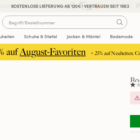
 SICHER BEZAHLEN
KOSTENLOSE LIEFERUNG AB 120€ | VERTRAUEN SEIT 1963
uheiten
Schuhe & Stiefel
Jacken & Mäntel
Bademode
% auf
August-Favoriten
+ 25% auf Neuheiten. C
Bo
1.0
von
5
Ster
Durc
der
Bew
Rea
a
Revi
Link