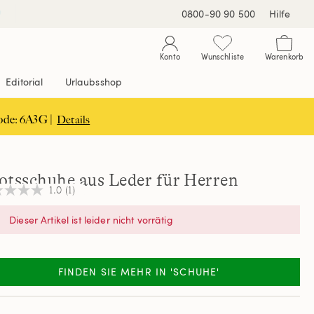
0800-90 90 500
Hilfe
Konto
Wunschliste
Warenkorb
Editorial
Urlaubsshop
ode: 6A3G |
Details
otsschuhe aus Leder für Herren
1.0
(1)
Dieser Artikel ist leider nicht vorrätig
nen,
hschnittswert
ertung.
FINDEN SIE MEHR IN 'SCHUHE'
d
ew.