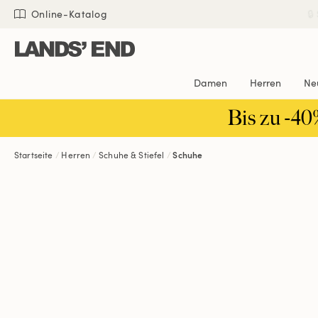
Direkt
Direkt
Direkt

Online-Katalog
zum
zur
zur
Inhalt
Navigation
Suche
Damen
Herren
Ne
Bis zu -40
Startseite
Herren
Schuhe & Stiefel
Schuhe