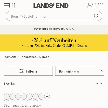
Direkt
Direkt
Direkt
zum
zur
zur
Inhalt
Navigation
Suche
KOSTENFREIE RÜCKSENDUNG
-25% auf Neuheiten
+ bis zu -70% im Sale. Code: GU2R |
Details
Startseite
Urlaubsshop
Damen
Filtern
Sehen
1
Artikel
Premium Reinleinen-