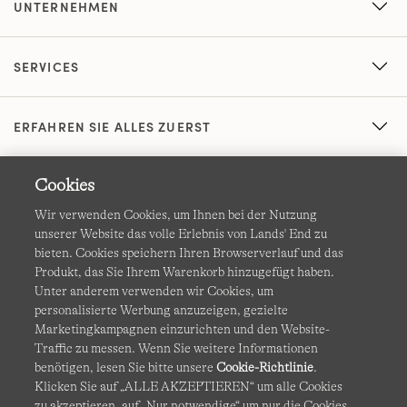
UNTERNEHMEN
SERVICES
ERFAHREN SIE ALLES ZUERST
Cookies
Wir verwenden Cookies, um Ihnen bei der Nutzung
unserer Website das volle Erlebnis von Lands' End zu
bieten. Cookies speichern Ihren Browserverlauf und das
Produkt, das Sie Ihrem Warenkorb hinzugefügt haben.
AGB
Datenschutz & Sicherheit
Unter anderem verwenden wir Cookies, um
personalisierte Werbung anzuzeigen, gezielte
Cookies
-
Ich möchte auswählen
Barrierefreiheit
Marketingkampagnen einzurichten und den Website-
Traffic zu messen. Wenn Sie weitere Informationen
Site Map
Internationale Websites
benötigen, lesen Sie bitte unsere
Cookie-Richtlinie
.
Klicken Sie auf „ALLE AKZEPTIEREN“ um alle Cookies
zu akzeptieren, auf „Nur notwendige“ um nur die Cookies