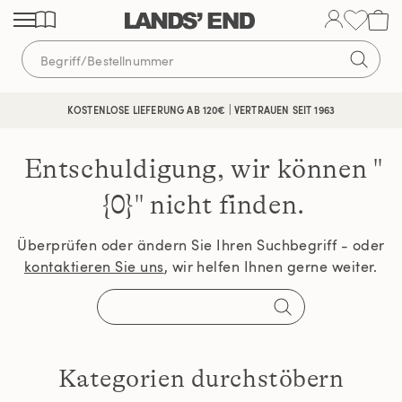
Direkt
Direkt
Direkt
zum
zur
zur
Inhalt
Navigation
Suche
KOSTENLOSE LIEFERUNG AB 120€ | VERTRAUEN SEIT 1963
Entschuldigung, wir können
"
{0}" nicht finden.
Überprüfen oder ändern Sie Ihren Suchbegriff - oder
kontaktieren Sie uns
, wir helfen Ihnen gerne weiter.
Kategorien durchstöbern