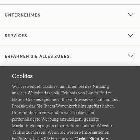
UNTERNEHMEN
SERVICES
ERFAHREN SIE ALLES ZUERST
Cookies
Wir verwenden Cookies, um Ihnen bei der Nutzung
unserer Website das volle Erlebnis von Lands' End zu
bieten. Cookies speichern Ihren Browserverlauf und das
Produkt, das Sie Ihrem Warenkorb hinzugefügt haben.
AGB
Datenschutz & Sicherheit
Unter anderem verwenden wir Cookies, um
personalisierte Werbung anzuzeigen, gezielte
Cookies
-
Ich möchte auswählen
Barrierefreiheit
Marketingkampagnen einzurichten und den Website-
Traffic zu messen. Wenn Sie weitere Informationen
Site Map
Internationale Websites
benötigen, lesen Sie bitte unsere
Cookie-Richtlinie
.