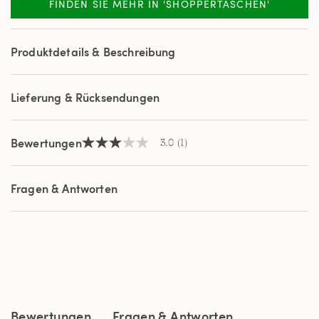
FINDEN SIE MEHR IN 'SHOPPERTASCHEN'
a
Review.
Link
auf
Produktdetails & Beschreibung
derselben
Seite.
Lieferung & Rücksendungen
Bewertungen
3.0
(1)
3.0
von
5
Sternen,
Fragen & Antworten
Durchschnittswert
der
Bewertung.
Read
a
Review.
Link
auf
derselben
Seite.
Bewertungen
Fragen & Antworten