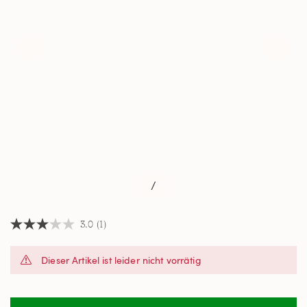
/
3.0
(1)
3.0
von
5
Dieser Artikel ist leider nicht vorrätig
Sternen,
Durchschnittswert
der
Bewertung.
Read