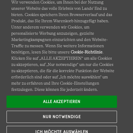
Wir verwenden Cookies, um Ihnen bei der Nutzung
unserer Website das volle Erlebnis von Lands' End zu
bieten. Cookies speichern Ihren Browserverlauf und das
Produkt, das Sie Ihrem Warenkorb hinzugefügt haben.
AGB
Datenschutz & Sicherheit
Unter anderem verwenden wir Cookies, um
personalisierte Werbung anzuzeigen, gezielte
Cookies
-
Ich möchte auswählen
Barrierefreiheit
Marketingkampagnen einzurichten und den Website-
Traffic zu messen. Wenn Sie weitere Informationen
Site Map
Internationale Websites
benötigen, lesen Sie bitte unsere
Cookie-Richtlinie
.
Klicken Sie auf „ALLE AKZEPTIEREN“ um alle Cookies
zu akzeptieren, auf „Nur notwendige“ um nur die Cookies
Diese Website ist durch reCAPTCHA geschützt. Es gelten die
zu akzeptieren, die für die korrekte Funktion der Website
Datenschutzerklärung
und
Nutzungsbedingungen
von
erforderlich sind oder auf „Ich möchte auswählen“ um
Google.
mehr zu erfahren und Ihre Cookie-Einstellungen
festzulegen. Diese können Sie jederzeit ändern.
ALLE AKZEPTIEREN
NUR NOTWENDIGE
ICH MÖCHTE AUSWÄHLEN