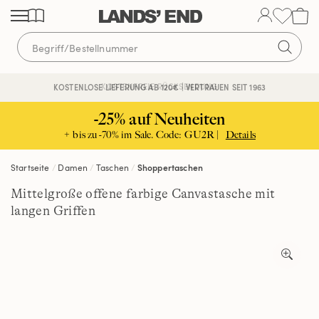
Direkt
Direkt
Direkt
zum
zur
zur
Inhalt
Navigation
Suche
KOSTENFREIE RÜCKSENDUNG
KOSTENLOSE LIEFERUNG AB 120€ | VERTRAUEN SEIT 1963
-25% auf Neuheiten
+ bis zu -70% im Sale. Code: GU2R |
Details
Startseite
Damen
Taschen
Shoppertaschen
Mittelgroße offene farbige Canvastasche mit
langen Griffen