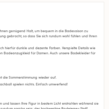
r Ihnen genügend Halt, um bequem in die Badesaison zu
ung gebracht, so dass Sie sich rundum wohl fühlen und Ihren
h hierfür dunkle und dezente Farben. Verspielte Details wie
en Badeanzugkleid für Damen. Auch unsere Badekleider für
mmt die Sommerstimmung wieder auf.
achball spielen nichts. Einfach umwerfend!
und lassen Ihre Figur in bestem Licht erstrahlen während sie
undum sorglos sein: der hochwertige Badejersey Stoff