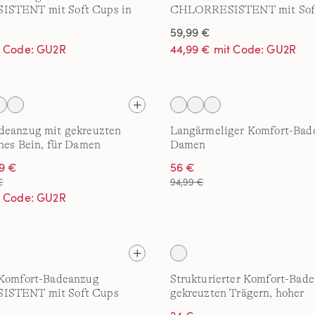
STENT mit Soft Cups in
CHLORRESISTENT mit Soft
D-Cup
59,99 €
t Code: GU2R
44,99 € mit Code: GU2R
deanzug mit gekreuzten
Langärmeliger Komfort-Bad
hes Bein, für Damen
Damen
99 €
56 €
€
94,99 €
t Code: GU2R
 Komfort-Badeanzug
Strukturierter Komfort-Bad
STENT mit Soft Cups
gekreuzten Trägern, hoher
Beinausschnitt für Damen