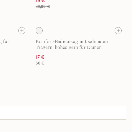
19 €
49,99 €
 für
Komfort-Badeanzug mit schmalen
Trägern, hohes Bein für Damen
17 €
60 €