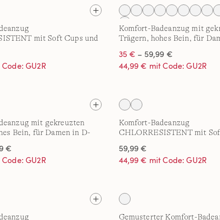
deanzug
Komfort-Badeanzug mit gek
STENT mit Soft Cups und
Trägern, hohes Bein, für Da
Streifen
35 €
– 59,99 €
t Code: GU2R
44,99 € mit Code: GU2R
deanzug mit gekreuzten
Komfort-Badeanzug
hes Bein, für Damen in D-
CHLORRESISTENT mit Soft
D-Cup
9 €
59,99 €
t Code: GU2R
44,99 € mit Code: GU2R
deanzug
Gemusterter Komfort-Bade