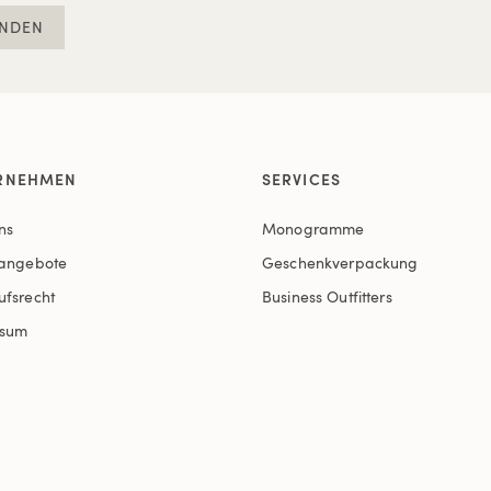
NDEN
RNEHMEN
SERVICES
ns
Monogramme
nangebote
Geschenkverpackung
ufsrecht
Business Outfitters
ssum