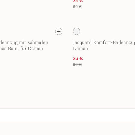
24 €
60 €
deanzug mit schmalen
Jacquard Komfort-Badeanzug
hes Bein, für Damen
Damen
26 €
60 €