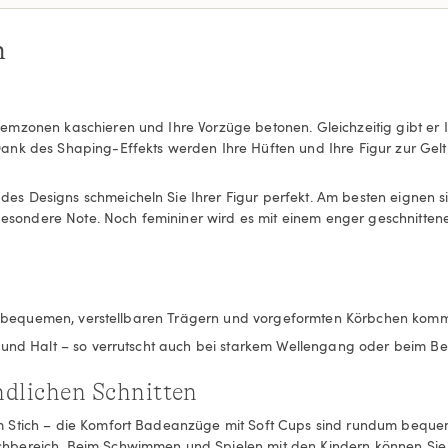
n
lemzonen kaschieren und Ihre Vorzüge betonen. Gleichzeitig gibt e
ank des Shaping-Effekts werden Ihre Hüften und Ihre Figur zur Gelt
 Designs schmeicheln Sie Ihrer Figur perfekt. Am besten eignen sic
sondere Note. Noch femininer wird es mit einem enger geschnitten
 Mit bequemen, verstellbaren Trägern und vorgeformten Körbchen ko
 und Halt – so verrutscht auch bei starkem Wellengang oder beim Be
ndlichen Schnitten
 Stich – die Komfort Badeanzüge mit Soft Cups sind rundum bequem 
hbereich. Beim Schwimmen und Spielen mit den Kindern können Sie r