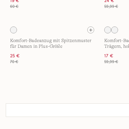
19 €
24 €
60 €
59,99 €
Komfort-Badeanzug mit Spitzenmuster
Komfort-Ba
für Damen in Plus-Größe
Trägern, ho
25 €
17 €
70 €
59,99 €