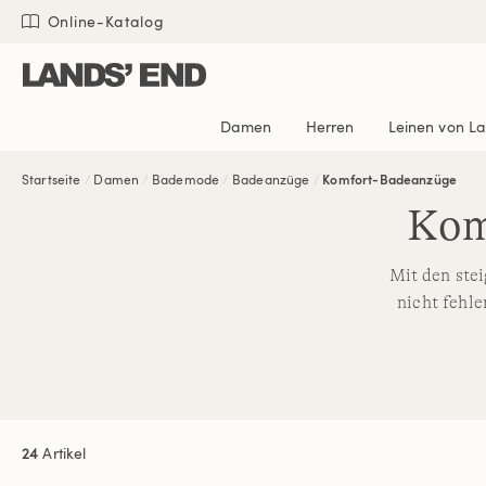
Direkt
Direkt
Direkt

Online-Katalog
zum
zur
zur
Inhalt
Navigation
Suche
Damen
Herren
Leinen von L
Startseite
Damen
Bademode
Badeanzüge
Komfort-Badeanzüge
Kom
Mit den ste
nicht fehl
24
Artikel