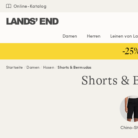
Direkt
Direkt
Direkt

Online-Katalog
zum
zur
zur
Inhalt
Navigation
Suche
Damen
Herren
Leinen von L
-25
Startseite
Damen
Hosen
Shorts & Bermudas
Shorts & 
Chino-Sh