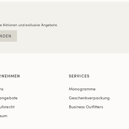
re Aktionen und exklusive Angebote.
NDEN
RNEHMEN
SERVICES
ns
Monogramme
nangebote
Geschenkverpackung
ufsrecht
Business Outfitters
ssum