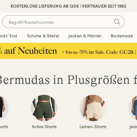
 SICHER BEZAHLEN
KOSTENLOSE LIEFERUNG AB 120€ | VERTRAUEN SEIT 1963
ands' End
Schuhe & Stiefel
Jacken & Mäntel
Bademode
% auf Neuheiten
+ bis zu -70% im Sale. Code: GU2R |
Bermudas in Plusgrößen
orts
Active Shorts
Leinen-Shorts
Jea