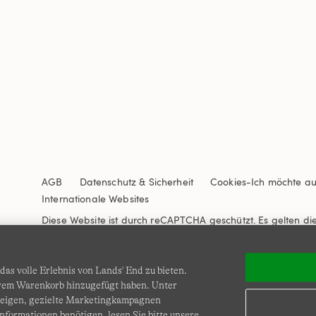
AGB
Datenschutz & Sicherheit
Cookies
-
Ich möchte a
Internationale Websites
Diese Website ist durch reCAPTCHA geschützt. Es gelten di
Nutzungsbedingungen
von Google.
as volle Erlebnis von Lands' End zu bieten.
Ihrem Warenkorb hinzugefügt haben. Unter
zeigen, gezielte Marketingkampagnen
nformationen benötigen, lesen Sie bitte unsere