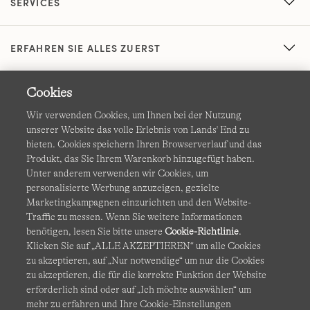
SERVICES
ERFAHREN SIE ALLES ZUERST
Cookies
Wir verwenden Cookies, um Ihnen bei der Nutzung
unserer Website das volle Erlebnis von Lands' End zu
bieten. Cookies speichern Ihren Browserverlauf und das
Produkt, das Sie Ihrem Warenkorb hinzugefügt haben.
AGB
Datenschutz & Sicherheit
Unter anderem verwenden wir Cookies, um
personalisierte Werbung anzuzeigen, gezielte
Cookies
-
Ich möchte auswählen
Barrierefreiheit
Marketingkampagnen einzurichten und den Website-
Traffic zu messen. Wenn Sie weitere Informationen
Site Map
Internationale Websites
benötigen, lesen Sie bitte unsere
Cookie-Richtlinie
.
Klicken Sie auf „ALLE AKZEPTIEREN“ um alle Cookies
zu akzeptieren, auf „Nur notwendige“ um nur die Cookies
Diese Website ist durch reCAPTCHA geschützt. Es gelten die
zu akzeptieren, die für die korrekte Funktion der Website
Datenschutzerklärung
und
Nutzungsbedingungen
von
erforderlich sind oder auf „Ich möchte auswählen“ um
Google.
mehr zu erfahren und Ihre Cookie-Einstellungen