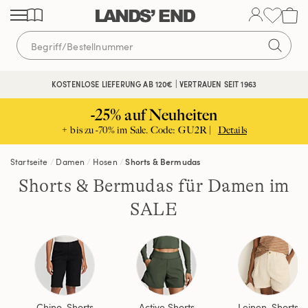
Direkt
Direkt
Direkt
zum
zur
zur
Inhalt
Navigation
Suche
KOSTENLOSE LIEFERUNG AB 120€ | VERTRAUEN SEIT 1963
-25% auf Neuheiten
+ bis zu -70% im Sale. Code: GU2R |
Details
Startseite
Damen
Hosen
Shorts & Bermudas
Shorts & Bermudas für Damen im
SALE
Chino-Shorts
Active Shorts
Leinen-Shorts