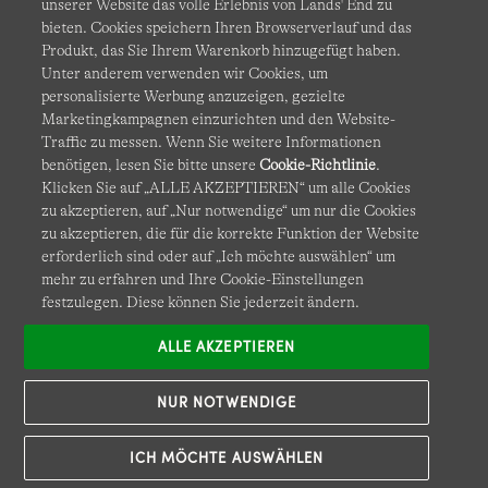
unserer Website das volle Erlebnis von Lands' End zu
bieten. Cookies speichern Ihren Browserverlauf und das
Produkt, das Sie Ihrem Warenkorb hinzugefügt haben.
AGB
Datenschutz & Sicherheit
Unter anderem verwenden wir Cookies, um
personalisierte Werbung anzuzeigen, gezielte
Cookies
-
Ich möchte auswählen
Barrierefreiheit
Marketingkampagnen einzurichten und den Website-
Traffic zu messen. Wenn Sie weitere Informationen
Site Map
Internationale Websites
benötigen, lesen Sie bitte unsere
Cookie-Richtlinie
.
Klicken Sie auf „ALLE AKZEPTIEREN“ um alle Cookies
zu akzeptieren, auf „Nur notwendige“ um nur die Cookies
Diese Website ist durch reCAPTCHA geschützt. Es gelten die
zu akzeptieren, die für die korrekte Funktion der Website
Datenschutzerklärung
und
Nutzungsbedingungen
von
erforderlich sind oder auf „Ich möchte auswählen“ um
Google.
mehr zu erfahren und Ihre Cookie-Einstellungen
festzulegen. Diese können Sie jederzeit ändern.
ALLE AKZEPTIEREN
NUR NOTWENDIGE
ICH MÖCHTE AUSWÄHLEN
© COPYRIGHT
LANDS' END EUROPE