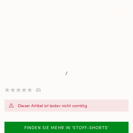
/
(0)
Kein
Beurteilungswert
Link
Dieser Artikel ist leider nicht vorrätig
auf
derselben
Seite.
FINDEN SIE MEHR IN 'STOFF-SHORTS'