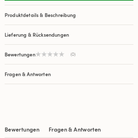
Produktdetails & Beschreibung
Lieferung & Rücksendungen
Bewertungen
(0)
Kein
Beurteilungswert
Link
auf
Fragen & Antworten
derselben
Seite.
Bewertungen
Fragen & Antworten