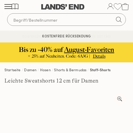
Direkt
Direkt
Direkt
zum
zur
zur
Inhalt
Navigation
Suche
KOSTENFREIE RÜCKSENDUNG
KOSTENLOSE LIEFERUNG AB 120€ | VERTRAUEN SEIT 1963
Bis zu -40% auf
August-Favoriten
+ 25% auf Neuheiten. Code: 6A3G |
Details
Startseite
Damen
Hosen
Shorts & Bermudas
Stoff-Shorts
Leichte Sweatshorts 12 cm für Damen