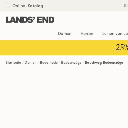
Direkt
Direkt
Direkt

Online-Katalog
zum
zur
zur
Inhalt
Navigation
Suche
Damen
Herren
Leinen von L
-25
Startseite
Damen
Bademode
Badeanzüge
Bauchweg Badeanzüge