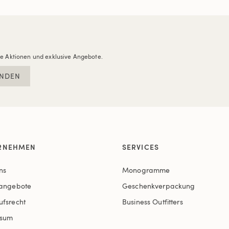
re Aktionen und exklusive Angebote.
NDEN
RNEHMEN
SERVICES
ns
Monogramme
nangebote
Geschenkverpackung
ufsrecht
Business Outfitters
ssum