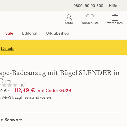
0800-90 90 500
Hilfe
Konto
Wunschliste
Warenkorb
Sale
Editorial
Urlaubsshop
Details
ape-Badeanzug mit Bügel SLENDER in
Cup
(0)
n
112,49 €
GU2R
mit Code
:
99 € *
teilungswert
l. MwSt. zzgl.
Versandkosten
elben
e.
Schwarz
be