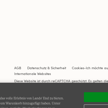
AGB
Datenschutz & Sicherheit
Cookies
-
Ich möchte a
Internationale Websites
Diese Website ist durch reCAPTCHA geschützt. Es gelten di
Nutzungsbedingungen
von Google.
as volle Erlebnis von Lands' End zu bieten.
Ihrem Warenkorb hinzugefügt haben. Unter