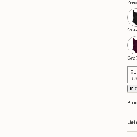
Prei
Sale
Grö
EU
(US
In 
Prod
Lie