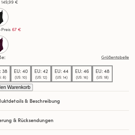
s
149,99 €
selected
-Preis
67 €
ße
Größentabelle
: 38
EU: 40
EU: 42
EU: 44
EU: 46
EU: 48
: 8)
(US: 10)
(US: 12)
(US: 14)
(US: 16)
(US: 18)
den Warenkorb
uktdetails & Beschreibung
ferung & Rücksendungen