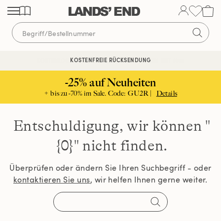
Direkt
Direkt
Direkt
zum
zur
zur
Inhalt
Navigation
Suche
KOSTENFREIE RÜCKSENDUNG
KOSTENLOSE LIEFERUNG AB 120€ | VERTRAUEN SEIT 1963
-25% auf Neuheiten
+ bis zu -70% im Sale. Code: GU2R |
Details
Entschuldigung, wir können
"
{0}" nicht finden.
Überprüfen oder ändern Sie Ihren Suchbegriff - oder
kontaktieren Sie uns
, wir helfen Ihnen gerne weiter.