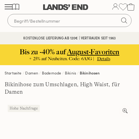
Direkt
Direkt
Direkt
zum
zur
zur
Inhalt
Navigation
Suche
KOSTENFREIE RÜCKSENDUNG
KOSTENLOSE LIEFERUNG AB 120€ | VERTRAUEN SEIT 1963
Bis zu -40% auf
August-Favoriten
+ 25% auf Neuheiten. Code: 6A3G |
Details
Startseite
Damen
Bademode
Bikinis
Bikinihosen
Bikinihose zum Umschlagen, High Waist, für
Damen