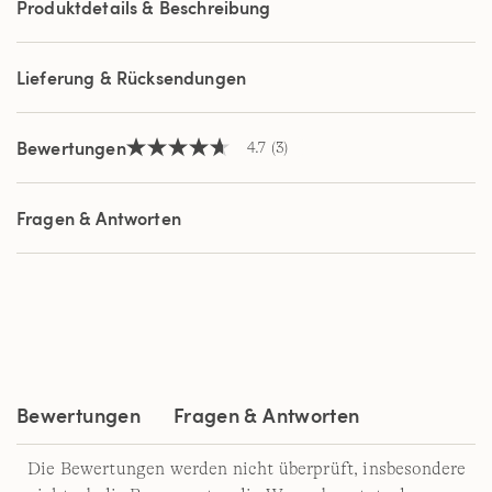
Produktdetails & Beschreibung
Lieferung & Rücksendungen
Bewertungen
4.7
(3)
4.7
von
5
Sternen,
Fragen & Antworten
Durchschnittswert
der
Bewertung.
Read
3
Reviews.
Link
auf
derselben
Seite.
Bewertungen
Fragen & Antworten
Die Bewertungen werden nicht überprüft, insbesondere