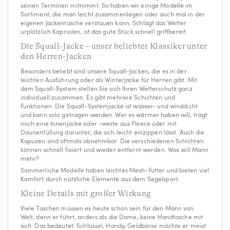
seinen Terminen mitnimmt. So haben wir einige Modelle im
Sortiment, die man leicht zusammenlegen oder auch mal in der
eigenen Jackentasche verstauen kann. Schlägt das Wetter
urplötzlich Kapriolen, ist das gute Stück schnell griffbereit.
Die Squall-Jacke – unser beliebter Klassiker unter
den Herren-Jacken
Besonders beliebt sind unsere Squall-Jacken, die es in der
leichten Ausführung oder als Winterjacke für Herren gibt. Mit
dem Squall-System stellen Sie sich Ihren Wetterschutz ganz
individuell zusammen. Es gibt mehrere Schichten und
Funktionen. Die Squall-Systemjacke ist wasser- und winddicht
und kann solo getragen werden. Wer es wärmer haben will, trägt
noch eine Innenjacke oder -weste aus Fleece oder mit
Daunenfüllung darunter, die sich leicht einzippen lässt. Auch die
Kapuzen sind oftmals abnehmbar. Die verschiedenen Schichten
können schnell fixiert und wieder entfernt werden. Was will Mann
mehr?
Sommerliche Modelle haben leichtes Mesh-Futter und bieten viel
Komfort durch nützliche Elemente aus dem Segelsport.
Kleine Details mit großer Wirkung
Viele Taschen müssen es heute schon sein für den Mann von
Welt, denn er führt, anders als die Dame, keine Handtasche mit
sich. Das bedeutet: Schlüssel, Handy, Geldbörse möchte er meist