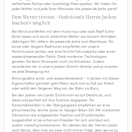
wetterfeste Parkas oder kuschelige Fleecejacken. Wir haben für
jedes Wetter und jede Ihrer Missionen die passende Jacke parat!
Dem Wetter trotzen – funktionale Herren Jacken
machen’s möglich
Bei Wind und Wetter mit dem Hund raus oder aufs Rad? Echte
Kerle lassen sich durch schlechtes Wetter von keinem Vorhaben
abbringen! Wir liefern die passende Jacke zum Abenteuer. Für
kurze oder längere Radtouren empfehlen wir unsere
Performance-Jacken, wie eine leichte Fahrradjacke oder einen
wasserabweisenden Parka. Dank moderner Technologien
geraten Sie beim Strampeln nicht ins Schwitzen. Zudem
verarbeiten wir in unsere Jacken Stretch-Anteile und so machen
sie jede Bewegung mit.
Atmungsaktiv, wind- und wasserabweisend – in Jacken mit diesen
Eigenschaften gerüstet geht Mann auch mal zu Fuß zur Arbeit
oder wählt den längeren Weg von der Bahn ins Büro.
Bei den Jacken von Lands‘ End kommt es auf Details an, und
diese sind perfekt auf ihre Funktion angepasst. Für
Freizeitaktivitäten in der Übergangszeit empfehlen wir eine
pfirsichweiche, leichte Jacke im lässigen Biker-Stil. Mit markanten
Elementen wie aufgesetzten Taschen und Druckknöpfen
ausgestattet ist sie schon ein Klassiker für sich und lässt sich
zudem vielseitig kombinieren. Wir denken bei der Herren-Jacke
auch daran, dass man sie zwar nicht immer trägt, aber gerne zu