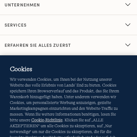
UNTERNEHMEN
SERVICES
ERFAHREN SIE ALLES ZUERST
Cookies
Wir verwenden Cookies, um Ihnen bei der Nutzung unserer
Website das volle Erlebnis von Lands' End zu bieten. Cookies
speichern Ihren Browserverlauf und das Produkt, das Sie Ihrem
Warenkorb hinzugefügt haben. Unter anderem verwenden wir
AGB
Datenschutz & Sicherheit
Cookies, um personalisierte Werbung anzuzeigen, gezielte
Marketingkampagnen einzurichten und den Website-Traffic zu
Cookies
-
Ich möchte auswählen
Site Map
messen. Wenn Sie weitere Informationen benötigen, lesen Sie
bitte unsere
Cookie-Richtlinie
. Klicken Sie auf „ALLE
Internationale Websites
AKZEPTIEREN“ um alle Cookies zu akzeptieren, auf „Nur
notwendige“ um nur die Cookies zu akzeptieren, die für die