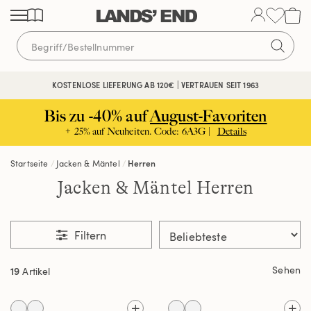
Direkt
Direkt
Direkt
zum
zur
zur
Inhalt
Navigation
Suche
KOSTENLOSE LIEFERUNG AB 120€ | VERTRAUEN SEIT 1963
Bis zu -40% auf
August-Favoriten
+ 25% auf Neuheiten. Code: 6A3G |
Details
Startseite
Jacken & Mäntel
Herren
Jacken & Mäntel Herren
Filtern
Sehen
19
Artikel