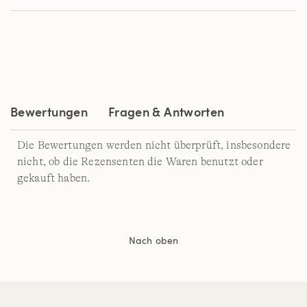
der
Bewertung.
Read
10
Reviews.
Link
auf
derselben
Seite.
Bewertungen
Fragen & Antworten
Die Bewertungen werden nicht überprüft, insbesondere
nicht, ob die Rezensenten die Waren benutzt oder
gekauft haben.
Nach oben