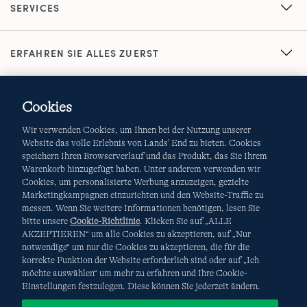
SERVICES
ERFAHREN SIE ALLES ZUERST
Cookies
Wir verwenden Cookies, um Ihnen bei der Nutzung unserer
Website das volle Erlebnis von Lands' End zu bieten. Cookies
speichern Ihren Browserverlauf und das Produkt, das Sie Ihrem
Warenkorb hinzugefügt haben. Unter anderem verwenden wir
AGB
Datenschutz & Sicherheit
Cookies, um personalisierte Werbung anzuzeigen, gezielte
Marketingkampagnen einzurichten und den Website-Traffic zu
Cookies
-
Ich möchte auswählen
Site Map
messen. Wenn Sie weitere Informationen benötigen, lesen Sie
bitte unsere
Cookie-Richtlinie
. Klicken Sie auf „ALLE
Internationale Websites
AKZEPTIEREN“ um alle Cookies zu akzeptieren, auf „Nur
notwendige“ um nur die Cookies zu akzeptieren, die für die
korrekte Funktion der Website erforderlich sind oder auf „Ich
Diese Website ist durch reCAPTCHA geschützt. Es gelten die
möchte auswählen“ um mehr zu erfahren und Ihre Cookie-
Datenschutzerklärung
und
Nutzungsbedingungen
von
Einstellungen festzulegen. Diese können Sie jederzeit ändern.
Google.