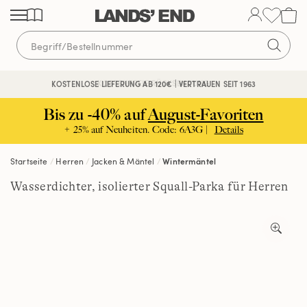
Direkt
Direkt
Direkt
zum
zur
zur
Inhalt
Navigation
Suche
KOSTENFREIE RÜCKSENDUNG
KOSTENLOSE LIEFERUNG AB 120€ | VERTRAUEN SEIT 1963
Bis zu -40% auf
August-Favoriten
+ 25% auf Neuheiten. Code: 6A3G |
Details
Startseite
Herren
Jacken & Mäntel
Wintermäntel
Wasserdichter, isolierter Squall-Parka für Herren