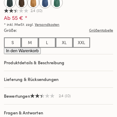
2.4
(10)
2.4
Ab 55 € *
von
5
* inkl. MwSt. zzgl.
Versandkosten
Sternen,
Durchschnittswert
Größe
Größentabelle
der
Bewertung.
Read
S
M
L
XL
XXL
10
Reviews.
In den Warenkorb
Link
auf
Produktdetails & Beschreibung
derselben
Seite.
Lieferung & Rücksendungen
Bewertungen
2.4
(10)
2.4
von
5
Sternen,
Fragen & Antworten
Durchschnittswert