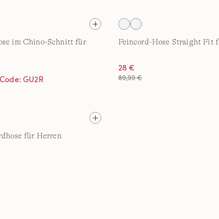
se im Chino-Schnitt für
Feincord-Hose Straight Fit 
28 €
89,99 €
t Code: GU2R
rdhose für Herren