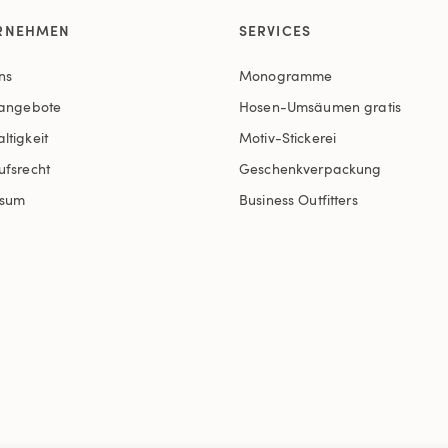
RNEHMEN
SERVICES
ns
Monogramme
nangebote
Hosen-Umsäumen gratis
ltigkeit
Motiv-Stickerei
ufsrecht
Geschenkverpackung
ssum
Business Outfitters