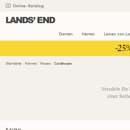
Direkt
Direkt
Direkt

Online-Katalog
zum
zur
zur
Inhalt
Navigation
Suche
Damen
Herren
Leinen von L
-25
Startseite
Herren
Hosen
Cordhosen
Veredeln Sie 
einer Reihe
6
Artikel