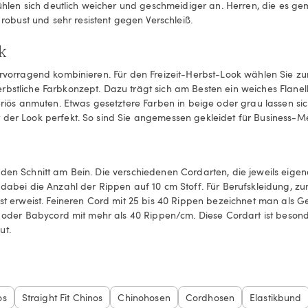
en sich deutlich weicher und geschmeidiger an. Herren, die es gem
bust und sehr resistent gegen Verschleiß.
k
hervorragend kombinieren. Für den Freizeit-Herbst-Look wählen Sie 
rbstliche Farbkonzept. Dazu trägt sich am Besten ein weiches Flanel
ös anmuten. Etwas gesetztere Farben in beige oder grau lassen si
t der Look perfekt. So sind Sie angemessen gekleidet für Business-
den Schnitt am Bein. Die verschiedenen Cordarten, die jeweils eigen
 dabei die Anzahl der Rippen auf 10 cm Stoff. Für Berufskleidung, zum
ust erweist. Feineren Cord mit 25 bis 40 Rippen bezeichnet man als 
d oder Babycord mit mehr als 40 Rippen/cm. Diese Cordart ist besonde
ut.
os
Straight Fit Chinos
Chinohosen
Cordhosen
Elastikbund