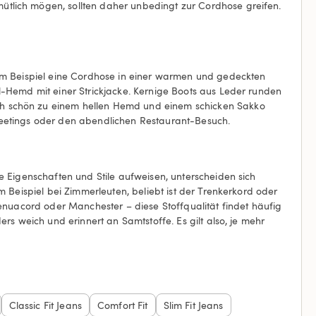
ütlich mögen, sollten daher unbedingt zur Cordhose greifen.
zum Beispiel eine Cordhose in einer warmen und gedeckten
l-Hemd mit einer Strickjacke. Kernige Boots aus Leder runden
ch schön zu einem hellen Hemd und einem schicken Sakko
Meetings oder den abendlichen Restaurant-Besuch.
e Eigenschaften und Stile aufweisen, unterscheiden sich
 Beispiel bei Zimmerleuten, beliebt ist der Trenkerkord oder
Genuacord oder Manchester – diese Stoffqualität findet häufig
rs weich und erinnert an Samtstoffe. Es gilt also, je mehr
Classic Fit Jeans
Comfort Fit
Slim Fit Jeans