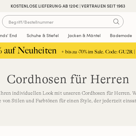
 SICHER BEZAHLEN
KOSTENLOSE LIEFERUNG AB 120€ | VERTRAUEN SEIT 1963
ands' End
Schuhe & Stiefel
Jacken & Mäntel
Bademode
% auf Neuheiten
+ bis zu -70% im Sale. Code: GU2R |
Cordhosen für Herren
Ihren individuellen Look mit unseren Cordhosen für Herren. 
 von Stilen und Farbtönen für einen Style, der jederzeit einsat