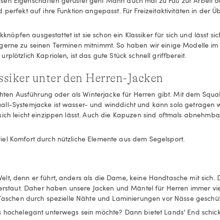
sen Eigenschaften gerüstet geht Mann auch mal zu Fuß zur Arbeit o
perfekt auf ihre Funktion angepasst. Für Freizeitaktivitäten in der Ü
pfen ausgestattet ist sie schon ein Klassiker für sich und lässt si
 gerne zu seinen Terminen mitnimmt. So haben wir einige Modelle im
lötzlich Kapriolen, ist das gute Stück schnell griffbereit.
assiker unter den Herren-Jacken
chten Ausführung oder als Winterjacke für Herren gibt. Mit dem Squall
all-Systemjacke ist wasser- und winddicht und kann solo getragen w
ich leicht einzippen lässt. Auch die Kapuzen sind oftmals abnehmbar
iel Komfort durch nützliche Elemente aus dem Segelsport.
lt, denn er führt, anders als die Dame, keine Handtasche mit sich. 
 verstaut. Daher haben unsere Jacken und Mäntel für Herren immer v
e Taschen durch spezielle Nähte und Laminierungen vor Nässe geschüt
ss hochelegant unterwegs sein möchte? Dann bietet Lands‘ End schi