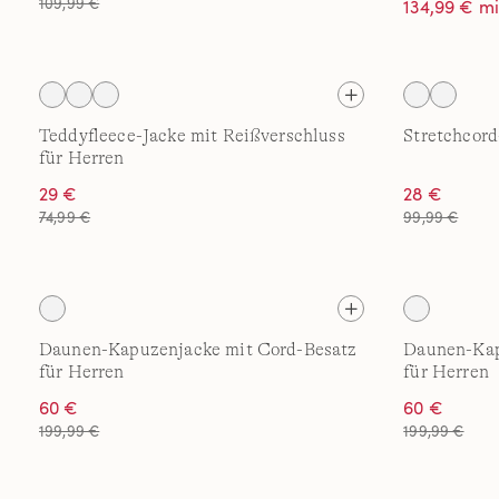
109,99 €
134,99 € m
Teddyfleece-Jacke mit Reißverschluss
Stretchcor
für Herren
29 €
28 €
74,99 €
99,99 €
Daunen-Kapuzenjacke mit Cord-Besatz
Daunen-Kap
für Herren
für Herren
60 €
60 €
199,99 €
199,99 €