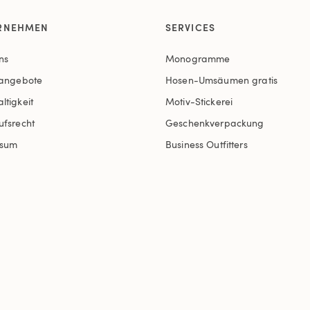
RNEHMEN
SERVICES
ns
Monogramme
nangebote
Hosen-Umsäumen gratis
ltigkeit
Motiv-Stickerei
ufsrecht
Geschenkverpackung
ssum
Business Outfitters