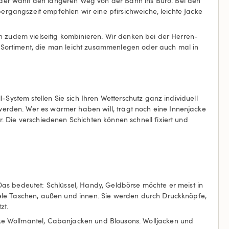
der wählt den längeren Weg von der Bahn ins Büro. Bei den
bergangszeit empfehlen wir eine pfirsichweiche, leichte Jacke
ch zudem vielseitig kombinieren. Wir denken bei der Herren-
 Sortiment, die man leicht zusammenlegen oder auch mal in
-System stellen Sie sich Ihren Wetterschutz ganz individuell
erden. Wer es wärmer haben will, trägt noch eine Innenjacke
. Die verschiedenen Schichten können schnell fixiert und
Das bedeutet: Schlüssel, Handy, Geldbörse möchte er meist in
iele Taschen, außen und innen. Sie werden durch Druckknöpfe,
zt.
cke Wollmäntel, Cabanjacken und Blousons. Wolljacken und