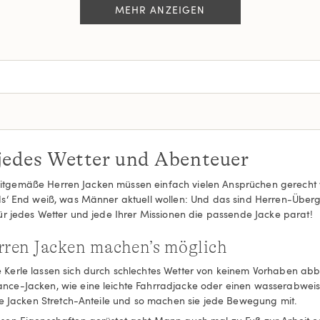
MEHR ANZEIGEN
jedes Wetter und Abenteuer
 zeitgemäße Herren Jacken müssen einfach vielen Ansprüchen gerecht w
s‘ End weiß, was Männer aktuell wollen: Und das sind Herren-Überga
ür jedes Wetter und jede Ihrer Missionen die passende Jacke parat!
rren Jacken machen’s möglich
Kerle lassen sich durch schlechtes Wetter von keinem Vorhaben abbr
ance-Jacken, wie eine leichte Fahrradjacke oder einen wasserabwe
re Jacken Stretch-Anteile und so machen sie jede Bewegung mit.