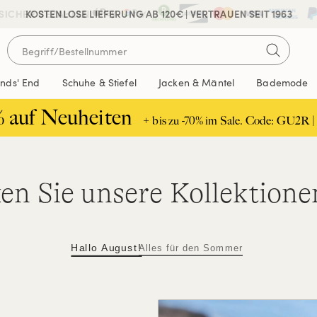
 SICHER BEZAHLEN
KOSTENLOSE LIEFERUNG AB 120€ | VERTRAUEN SEIT 1963
ands' End
Schuhe & Stiefel
Jacken & Mäntel
Bademode
% auf Neuheiten
+ bis zu -70% im Sale. Code: GU2R |
n Sie unsere Kollektione
Hallo August!
Alles für den Sommer