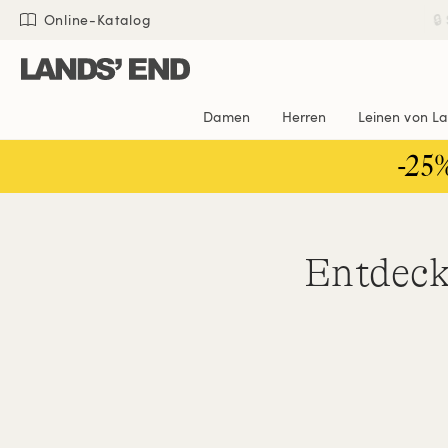
Direkt
Direkt
Direkt

Online-Katalog
zum
zur
zur
Inhalt
Navigation
Suche
Damen
Herren
Leinen von L
-25
Entdecke