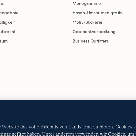
ns
Monogramme
nangebote
Hosen-Umsäumen gratis
ltigkeit
Motiv-Stickerei
ufsrecht
Geschenkverpackung
ssum
Business Outfitters
AGB
Datenschutz & Sicherheit
Cookies
-
Ich möchte a
Website das volle Erlebnis von Lands' End zu bieten. Cookies 
Diese Website ist durch reCAPTCHA geschützt. Es gelten di
 hinzugefügt haben. Unter anderem verwenden wir Cookies, um p