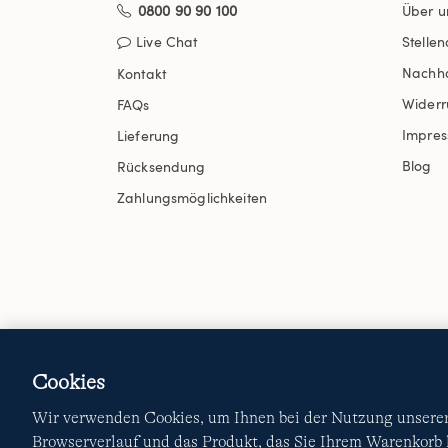
0800 90 90 100
Über u
Live Chat
Stelle
Nachha
Kontakt
Widerr
FAQs
Impre
Lieferung
Blog
Rücksendung
Zahlungsmöglichkeiten
Cookies
Wir verwenden Cookies, um Ihnen bei der Nutzung unserer 
Browserverlauf und das Produkt, das Sie Ihrem Warenkorb