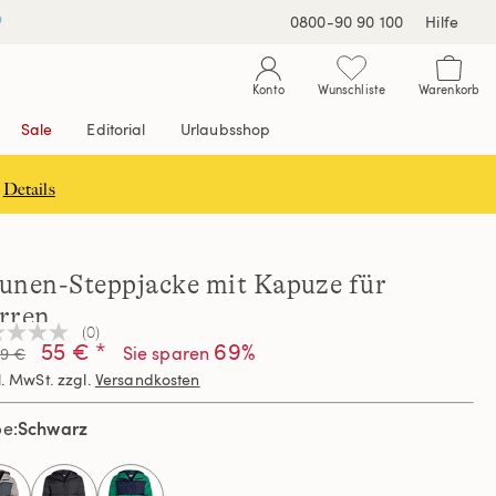
0800-90 90 100
Hilfe
Konto
Wunschliste
Warenkorb
Sale
Editorial
Urlaubsshop
Details
unen-Steppjacke mit Kapuze für
rren
(0)
n
55 € *
69%
Sie sparen
99 €
teilungswert
l. MwSt. zzgl.
Versandkosten
elben
Schwarz
be
e.