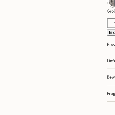
Grö
In 
Prod
Lie
Bew
Fra