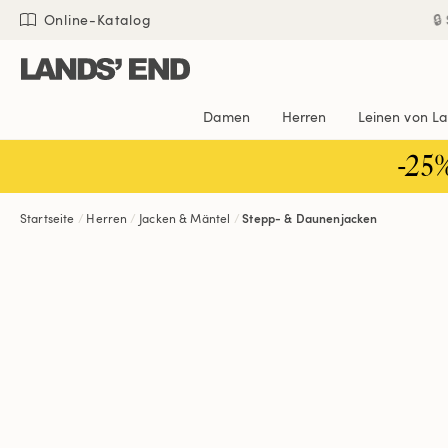
Direkt
Direkt
Direkt

Online-Katalog
zum
zur
zur
Inhalt
Navigation
Suche
Damen
Herren
Leinen von L
-25
Startseite
Herren
Jacken & Mäntel
Stepp- & Daunenjacken