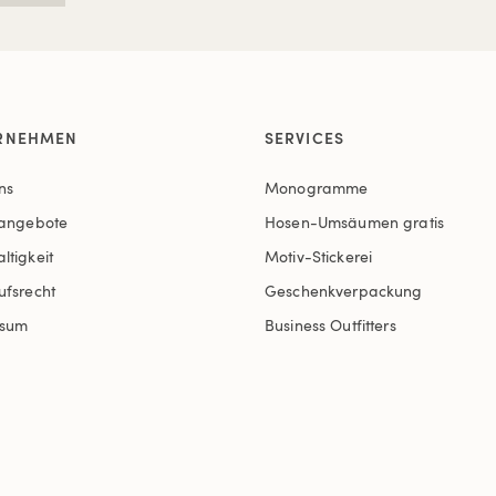
RNEHMEN
SERVICES
ns
Monogramme
nangebote
Hosen-Umsäumen gratis
ltigkeit
Motiv-Stickerei
ufsrecht
Geschenkverpackung
ssum
Business Outfitters