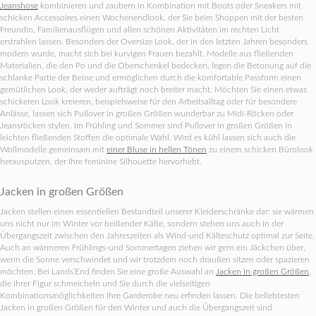
Jeanshose
kombinieren und zaubern in Kombination mit Boots oder Sneakers mit
schicken Accessoires einen Wochenendlook, der Sie beim Shoppen mit der besten
Freundin, Familienausflügen und allen schönen Aktivitäten im rechten Licht
erstrahlen lassen. Besonders der Oversize Look, der in den letzten Jahren besonders
modern wurde, macht sich bei kurvigen Frauen bezahlt. Modelle aus fließenden
Materialien, die den Po und die Oberschenkel bedecken, legen die Betonung auf die
schlanke Partie der Beine und ermöglichen durch die komfortable Passform einen
gemütlichen Look, der weder aufträgt noch breiter macht. Möchten Sie einen etwas
schickeren Look kreieren, beispielsweise für den Arbeitsalltag oder für besondere
Anlässe, lassen sich Pullover in großen Größen wunderbar zu Midi-Röcken oder
Jeansröcken stylen. Im Frühling und Sommer sind Pullover in großen Größen in
leichten fließenden Stoffen die optimale Wahl. Wird es kühl lassen sich auch die
Wollmodelle gemeinsam mit
einer Bluse in hellen Tönen
zu einem schicken Bürolook
herausputzen, der Ihre feminine Silhouette hervorhebt.
Jacken in großen Größen
Jacken stellen einen essentiellen Bestandteil unserer Kleiderschränke dar: sie wärmen
uns nicht nur im Winter vor beißender Kälte, sondern stehen uns auch in der
Übergangszeit zwischen den Jahreszeiten als Wind-und Kälteschutz optimal zur Seite.
Auch an wärmeren Frühlings-und Sommertagen ziehen wir gern ein Jäckchen über,
wenn die Sonne verschwindet und wir trotzdem noch draußen sitzen oder spazieren
möchten. Bei Lands’End finden Sie eine große Auswahl an
Jacken in großen Größen
,
die Ihrer Figur schmeicheln und Sie durch die vielseitigen
Kombinationsmöglichkeiten Ihre Garderobe neu erfinden lassen. Die beliebtesten
Jacken in großen Größen für den Winter und auch die Übergangszeit sind