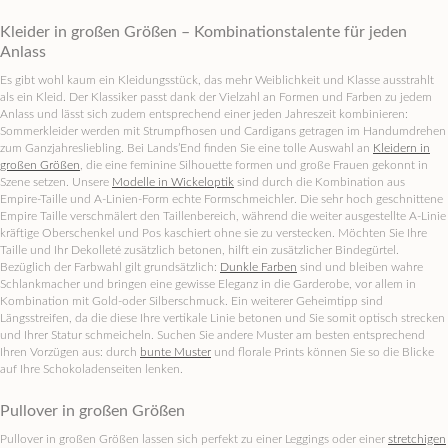
Kleider in großen Größen – Kombinationstalente für jeden
Anlass
Es gibt wohl kaum ein Kleidungsstück, das mehr Weiblichkeit und Klasse ausstrahlt
als ein Kleid. Der Klassiker passt dank der Vielzahl an Formen und Farben zu jedem
Anlass und lässt sich zudem entsprechend einer jeden Jahreszeit kombinieren:
Sommerkleider werden mit Strumpfhosen und Cardigans getragen im Handumdrehen
zum Ganzjahresliebling. Bei Lands’End finden Sie eine tolle Auswahl an
Kleidern in
großen Größen
, die eine feminine Silhouette formen und große Frauen gekonnt in
Szene setzen. Unsere
Modelle in Wickeloptik
sind durch die Kombination aus
Empire-Taille und A-Linien-Form echte Formschmeichler. Die sehr hoch geschnittene
Empire Taille verschmälert den Taillenbereich, während die weiter ausgestellte A-Linie
kräftige Oberschenkel und Pos kaschiert ohne sie zu verstecken. Möchten Sie Ihre
Taille und Ihr Dekolleté zusätzlich betonen, hilft ein zusätzlicher Bindegürtel.
Bezüglich der Farbwahl gilt grundsätzlich:
Dunkle Farben
sind und bleiben wahre
Schlankmacher und bringen eine gewisse Eleganz in die Garderobe, vor allem in
Kombination mit Gold-oder Silberschmuck. Ein weiterer Geheimtipp sind
Längsstreifen, da die diese Ihre vertikale Linie betonen und Sie somit optisch strecken
und Ihrer Statur schmeicheln. Suchen Sie andere Muster am besten entsprechend
Ihren Vorzügen aus: durch
bunte Muster
und florale Prints können Sie so die Blicke
auf Ihre Schokoladenseiten lenken.
Pullover in großen Größen
Pullover in großen Größen lassen sich perfekt zu einer Leggings oder einer
stretchigen