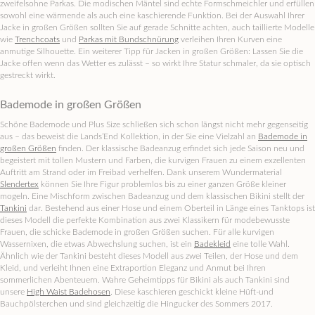
zweifelsohne Parkas. Die modischen Mäntel sind echte Formschmeichler und erfüllen
sowohl eine wärmende als auch eine kaschierende Funktion. Bei der Auswahl Ihrer
Jacke in großen Größen sollten Sie auf gerade Schnitte achten, auch taillierte Modelle
wie
Trenchcoats
und
Parkas mit Bundschnürung
verleihen Ihren Kurven eine
anmutige Silhouette. Ein weiterer Tipp für Jacken in großen Größen: Lassen Sie die
Jacke offen wenn das Wetter es zulässt – so wirkt Ihre Statur schmaler, da sie optisch
gestreckt wirkt.
Bademode in großen Größen
Schöne Bademode und Plus Size schließen sich schon längst nicht mehr gegenseitig
aus – das beweist die Lands’End Kollektion, in der Sie eine Vielzahl an
Bademode in
großen Größen
finden. Der klassische Badeanzug erfindet sich jede Saison neu und
begeistert mit tollen Mustern und Farben, die kurvigen Frauen zu einem exzellenten
Auftritt am Strand oder im Freibad verhelfen. Dank unserem Wundermaterial
Slendertex
können Sie Ihre Figur problemlos bis zu einer ganzen Größe kleiner
mogeln. Eine Mischform zwischen Badeanzug und dem klassischen Bikini stellt der
Tankini
dar. Bestehend aus einer Hose und einem Oberteil in Länge eines Tanktops ist
dieses Modell die perfekte Kombination aus zwei Klassikern für modebewusste
Frauen, die schicke Bademode in großen Größen suchen. Für alle kurvigen
Wassernixen, die etwas Abwechslung suchen, ist ein
Badekleid
eine tolle Wahl.
Ähnlich wie der Tankini besteht dieses Modell aus zwei Teilen, der Hose und dem
Kleid, und verleiht Ihnen eine Extraportion Eleganz und Anmut bei Ihren
sommerlichen Abenteuern. Wahre Geheimtipps für Bikini als auch Tankini sind
unsere
High Waist Badehosen
. Diese kaschieren geschickt kleine Hüft-und
Bauchpölsterchen und sind gleichzeitig die Hingucker des Sommers 2017.