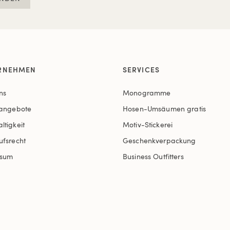
RNEHMEN
SERVICES
ns
Monogramme
nangebote
Hosen-Umsäumen gratis
ltigkeit
Motiv-Stickerei
ufsrecht
Geschenkverpackung
ssum
Business Outfitters