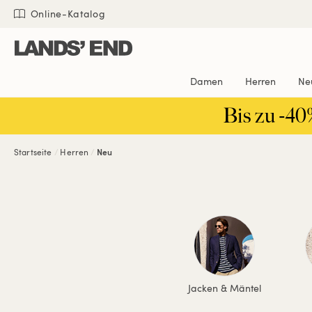
Direkt
Direkt
Direkt

Online-Katalog
zum
zur
zur
Inhalt
Navigation
Suche
Damen
Herren
Ne
Bis zu -40
Startseite
Herren
Neu
Jacken & Mäntel