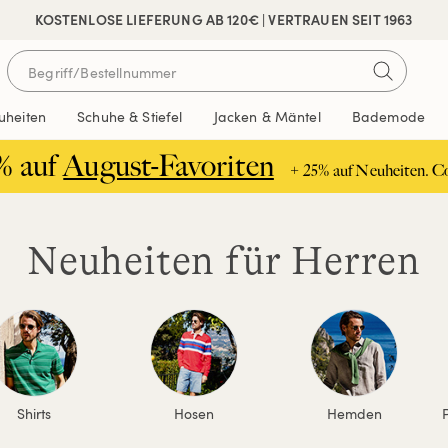
 SICHER BEZAHLEN
KOSTENLOSE LIEFERUNG AB 120€ | VERTRAUEN SEIT 1963
uheiten
Schuhe & Stiefel
Jacken & Mäntel
Bademode
% auf
August-Favoriten
+ 25% auf Neuheiten. C
Neuheiten für Herren
Shirts
Hosen
Hemden