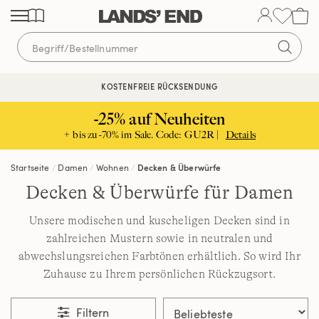
Direkt
Direkt
Direkt
zum
zur
zur
Inhalt
Navigation
Suche
KOSTENFREIE RÜCKSENDUNG
KOSTENLOSE LIEFERUNG AB 120€ | VERTRAUEN SEIT 1963
-25% auf Neuheiten
+ bis zu -70% im Sale. Code: GU2R |
Details
Startseite
Damen
Wohnen
Decken & Überwürfe
Decken & Überwürfe für Damen
Unsere modischen und kuscheligen Decken sind in
zahlreichen Mustern sowie in neutralen und
abwechslungsreichen Farbtönen erhältlich. So wird Ihr
Zuhause zu Ihrem persönlichen Rückzugsort.
Filtern