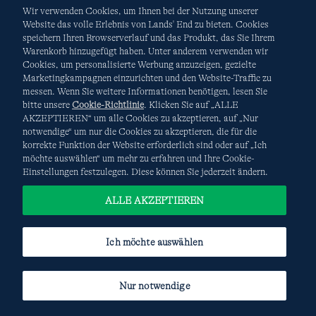
Wir verwenden Cookies, um Ihnen bei der Nutzung unserer
Website das volle Erlebnis von Lands' End zu bieten. Cookies
speichern Ihren Browserverlauf und das Produkt, das Sie Ihrem
Warenkorb hinzugefügt haben. Unter anderem verwenden wir
AGB
Datenschutz & Sicherheit
Cookies, um personalisierte Werbung anzuzeigen, gezielte
Marketingkampagnen einzurichten und den Website-Traffic zu
Cookies
-
Ich möchte auswählen
Site Map
messen. Wenn Sie weitere Informationen benötigen, lesen Sie
bitte unsere
Cookie-Richtlinie
. Klicken Sie auf „ALLE
Internationale Websites
AKZEPTIEREN“ um alle Cookies zu akzeptieren, auf „Nur
notwendige“ um nur die Cookies zu akzeptieren, die für die
korrekte Funktion der Website erforderlich sind oder auf „Ich
Diese Website ist durch reCAPTCHA geschützt. Es gelten die
möchte auswählen“ um mehr zu erfahren und Ihre Cookie-
Datenschutzerklärung
und
Nutzungsbedingungen
von
Einstellungen festzulegen. Diese können Sie jederzeit ändern.
Google.
ALLE AKZEPTIEREN
Ich möchte auswählen
Nur notwendige
© COPYRIGHT
LANDS' END EUROPE