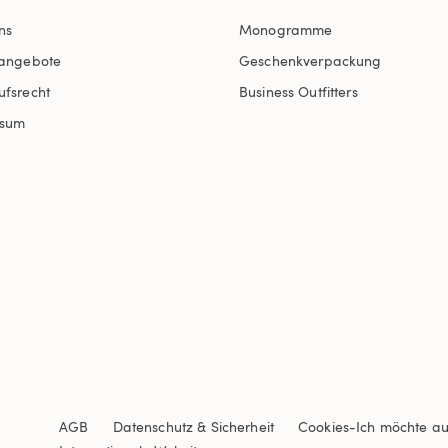
ns
Monogramme
nangebote
Geschenkverpackung
ufsrecht
Business Outfitters
ssum
AGB
Datenschutz & Sicherheit
Cookies
-
Ich möchte a