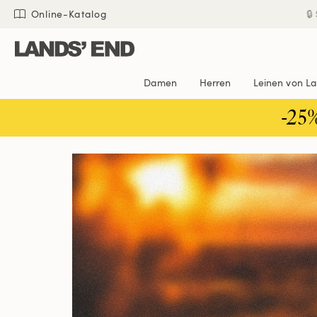
Direkt
Direkt
Direkt

Online-Katalog
zum
zur
zur
Inhalt
Navigation
Suche
Damen
Herren
Leinen von L
-25