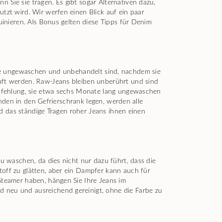
Sie sie tragen. Es gibt sogar Alternativen dazu,
tzt wird. Wir werfen einen Blick auf ein paar
inieren. Als Bonus gelten diese Tipps für Denim
s, die ungewaschen und unbehandelt sind, nachdem sie
uft werden. Raw-Jeans bleiben unberührt und sind
Empfehlung, sie etwa sechs Monate lang ungewaschen
unden in den Gefrierschrank legen, werden alle
rd das ständige Tragen roher Jeans ihnen einen
u waschen, da dies nicht nur dazu führt, dass die
off zu glätten, aber ein Dampfer kann auch für
Steamer haben, hängen Sie Ihre Jeans im
 neu und ausreichend gereinigt, ohne die Farbe zu