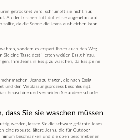
ren getrocknet wird, schrumpft sie nicht nur,
auf. An der frischen Luft duftet sie angenehm und
n sollte, da die Sonne die Jeans ausbleichen kann.
 bewahren, sondern es erspart Ihnen auch den Weg
e eine Tasse destillierten weißen Essig hinzu.
gen, Ihre Jeans in Essig zu waschen, da Essig eine
n mehr machen, Jeans zu tragen, die nach Essig
et und den Verblassungsprozess beschleunigt.
ie Waschmaschine und vermeiden Sie andere scharfe
en, dass Sie sie waschen müssen
tzig werden, lassen Sie die schwarz gefärbte Jeans
en eine robuste, ältere Jeans, die für Outdoor-
n Minimum beschränken und die oben beschriebenen