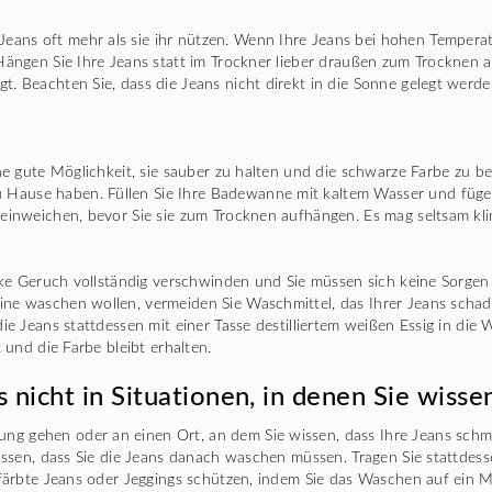
ans oft mehr als sie ihr nützen. Wenn Ihre Jeans bei hohen Temperatu
 Hängen Sie Ihre Jeans statt im Trockner lieber draußen zum Trocknen 
. Beachten Sie, dass die Jeans nicht direkt in die Sonne gelegt werde
eine gute Möglichkeit, sie sauber zu halten und die schwarze Farbe zu
ause haben. Füllen Sie Ihre Badewanne mit kaltem Wasser und fügen Si
einweichen, bevor Sie sie zum Trocknen aufhängen. Es mag seltsam klin
tarke Geruch vollständig verschwinden und Sie müssen sich keine Sorge
ine waschen wollen, vermeiden Sie Waschmittel, das Ihrer Jeans schad
die Jeans stattdessen mit einer Tasse destilliertem weißen Essig in d
 und die Farbe bleibt erhalten.
 nicht in Situationen, in denen Sie wiss
g gehen oder an einen Ort, an dem Sie wissen, dass Ihre Jeans schmu
wissen, dass Sie die Jeans danach waschen müssen. Tragen Sie stattdess
 gefärbte Jeans oder Jeggings schützen, indem Sie das Waschen auf ei