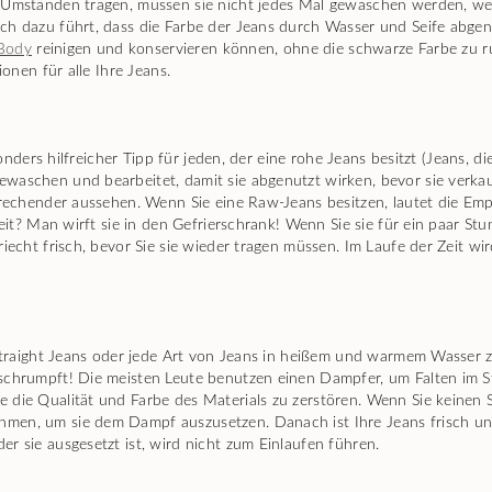
 Umständen tragen, müssen sie nicht jedes Mal gewaschen werden, wenn 
ch dazu führt, dass die Farbe der Jeans durch Wasser und Seife abgenu
 Body
reinigen und konservieren können, ohne die schwarze Farbe zu ru
ionen für alle Ihre Jeans.
besonders hilfreicher Tipp für jeden, der eine rohe Jeans besitzt (Jean
ewaschen und bearbeitet, damit sie abgenutzt wirken, bevor sie verka
sprechender aussehen. Wenn Sie eine Raw-Jeans besitzen, lautet die 
zeit? Man wirft sie in den Gefrierschrank! Wenn Sie sie für ein paar St
riecht frisch, bevor Sie sie wieder tragen müssen. Im Laufe der Zeit wi
 Straight Jeans oder jede Art von Jeans in heißem und warmem Wasser z
schrumpft! Die meisten Leute benutzen einen Dampfer, um Falten im St
 die Qualität und Farbe des Materials zu zerstören. Wenn Sie keinen 
men, um sie dem Dampf auszusetzen. Danach ist Ihre Jeans frisch und
r sie ausgesetzt ist, wird nicht zum Einlaufen führen.