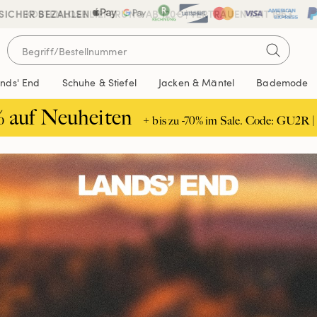
 SICHER BEZAHLEN
KOSTENLOSE LIEFERUNG AB 120€ | VERTRAUEN SEIT 1963
ands' End
Schuhe & Stiefel
Jacken & Mäntel
Bademode
% auf Neuheiten
+ bis zu -70% im Sale. Code: GU2R |