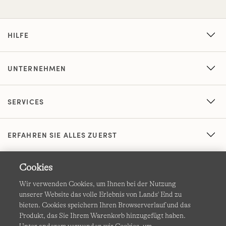
HILFE
UNTERNEHMEN
SERVICES
ERFAHREN SIE ALLES ZUERST
Cookies
Wir verwenden Cookies, um Ihnen bei der Nutzung
unserer Website das volle Erlebnis von Lands' End zu
bieten. Cookies speichern Ihren Browserverlauf und das
Produkt, das Sie Ihrem Warenkorb hinzugefügt haben.
AGB
Datenschutz & Sicherheit