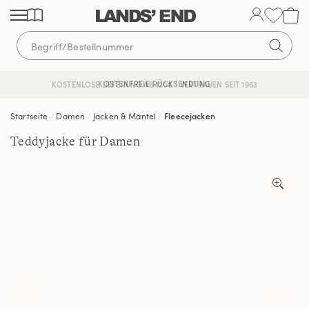
Direkt
Direkt
Direkt
zum
zur
zur
Inhalt
Navigation
Suche
KOSTENFREIE RÜCKSENDUNG
KOSTENLOSE LIEFERUNG AB 120€ | VERTRAUEN SEIT 1963
Startseite
Damen
Jacken & Mäntel
Fleecejacken
Teddyjacke für Damen