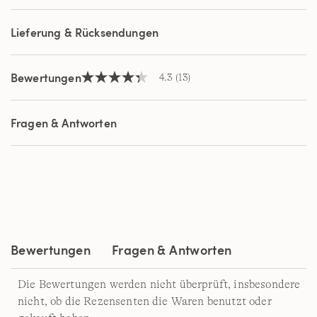
Seite.
Lieferung & Rücksendungen
Bewertungen
4.3
(13)
4.3
von
5
Sternen,
Fragen & Antworten
Durchschnittswert
der
Bewertung.
Read
13
Reviews.
Link
auf
derselben
Seite.
Bewertungen
Fragen & Antworten
Die Bewertungen werden nicht überprüft, insbesondere
nicht, ob die Rezensenten die Waren benutzt oder