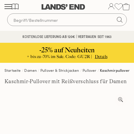
Direkt
Direkt
Direkt
zum
zur
zur
Inhalt
Navigation
Suche
KOSTENFREIE RÜCKSENDUNG
KOSTENLOSE LIEFERUNG AB 120€ | VERTRAUEN SEIT 1963
-25% auf Neuheiten
+ bis zu -70% im Sale. Code: GU2R |
Details
Startseite
Damen
Pullover & Strickjacken
Pullover
Kaschmirpullover
Kaschmir-Pullover mit Reißverschluss für Damen