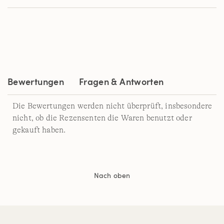
der
Bewertung.
Read
5
Reviews.
Link
auf
derselben
Seite.
Bewertungen
Fragen & Antworten
Die Bewertungen werden nicht überprüft, insbesondere
nicht, ob die Rezensenten die Waren benutzt oder
gekauft haben.
Nach oben