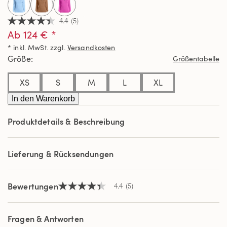
4.4
(5)
4.4
Ab 124 € *
von
5
* inkl. MwSt. zzgl.
Versandkosten
Sternen,
Durchschnittswert
Größe
Größentabelle
der
Bewertung.
Read
XS
S
M
L
XL
5
Reviews.
In den Warenkorb
Link
auf
Produktdetails & Beschreibung
derselben
Seite.
Lieferung & Rücksendungen
Bewertungen
4.4
(5)
4.4
von
5
Sternen,
Fragen & Antworten
Durchschnittswert