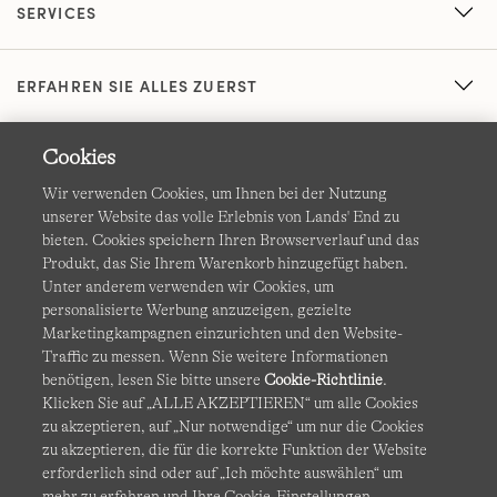
SERVICES
ERFAHREN SIE ALLES ZUERST
Cookies
Wir verwenden Cookies, um Ihnen bei der Nutzung
unserer Website das volle Erlebnis von Lands' End zu
bieten. Cookies speichern Ihren Browserverlauf und das
Produkt, das Sie Ihrem Warenkorb hinzugefügt haben.
AGB
Datenschutz & Sicherheit
Unter anderem verwenden wir Cookies, um
personalisierte Werbung anzuzeigen, gezielte
Cookies
-
Ich möchte auswählen
Barrierefreiheit
Marketingkampagnen einzurichten und den Website-
Traffic zu messen. Wenn Sie weitere Informationen
Site Map
Internationale Websites
benötigen, lesen Sie bitte unsere
Cookie-Richtlinie
.
Klicken Sie auf „ALLE AKZEPTIEREN“ um alle Cookies
zu akzeptieren, auf „Nur notwendige“ um nur die Cookies
Diese Website ist durch reCAPTCHA geschützt. Es gelten die
zu akzeptieren, die für die korrekte Funktion der Website
Datenschutzerklärung
und
Nutzungsbedingungen
von
erforderlich sind oder auf „Ich möchte auswählen“ um
Google.
mehr zu erfahren und Ihre Cookie-Einstellungen