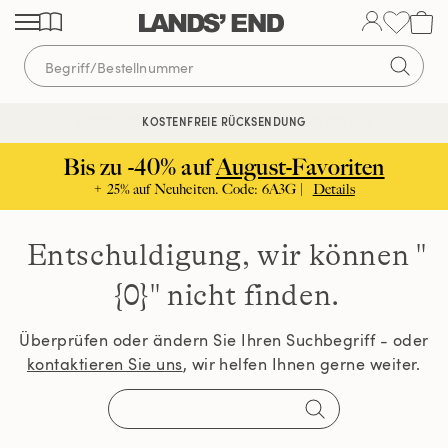
Direkt
Direkt
Direkt
zum
zur
zur
Inhalt
Navigation
Suche
KOSTENFREIE RÜCKSENDUNG
KOSTENLOSE LIEFERUNG AB 120€ | VERTRAUEN SEIT 1963
Bis zu -40% auf
August-Favoriten
+ 25% auf Neuheiten. Code: 6A3G |
Details
Entschuldigung, wir können
"
{0}" nicht finden.
Überprüfen oder ändern Sie Ihren Suchbegriff - oder
kontaktieren Sie uns
, wir helfen Ihnen gerne weiter.