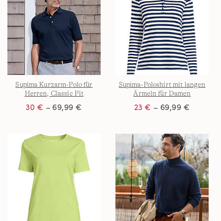
Supima Kurzarm-Polo für
Supima-Poloshirt mit langen
Herren, Classic Fit
Ärmeln für Damen
30 €
– 69,99 €
23 €
– 69,99 €