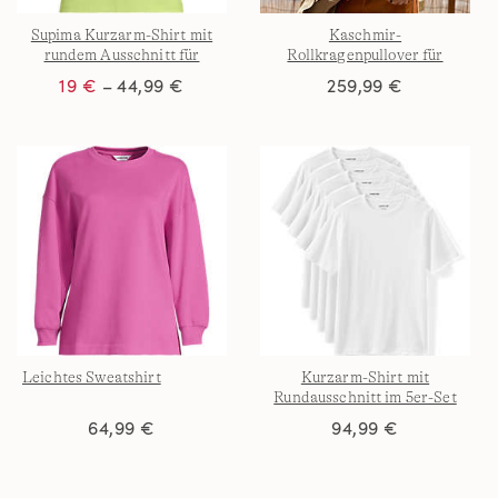
Supima Kurzarm-Shirt mit
Kaschmir-
rundem Ausschnitt für
Rollkragenpullover für
Damen
Herren
19 €
– 44,99 €
259,99 €
Leichtes Sweatshirt
Kurzarm-Shirt mit
Rundausschnitt im 5er-Set
für Herren
64,99 €
94,99 €