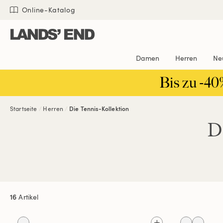
Direkt
Direkt
Direkt

Online-Katalog
zum
zur
zur
Inhalt
Navigation
Suche
Damen
Herren
Ne
Bis zu -40
Startseite
Herren
Die Tennis-Kollektion
D
16
Artikel