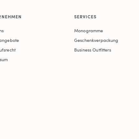
RNEHMEN
SERVICES
ns
Monogramme
nangebote
Geschenkverpackung
ufsrecht
Business Outfitters
ssum