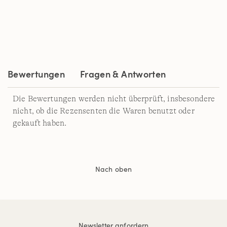
Bewertung.
Read
3
Reviews.
Link
auf
derselben
Seite.
Bewertungen
Fragen & Antworten
Die Bewertungen werden nicht überprüft, insbesondere
nicht, ob die Rezensenten die Waren benutzt oder
gekauft haben.
Nach oben
Newsletter anfordern