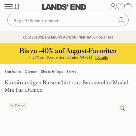
Direkt
Direkt
Direkt
zum
zur
zur
Inhalt
Navigation
Suche
KOSTENFREIE RÜCKSENDUNG
KOSTENLOSE LIEFERUNG AB 120€ | VERTRAUEN SEIT 1963
Bis zu -40% auf
August-Favoriten
+ 25% auf Neuheiten. Code: 6A3G |
Details
Startseite
Damen
Shirts & Tops
Shirts
Kurzärmeliges Biesenshirt aus Baumwolle/Modal-
Mix für Damen