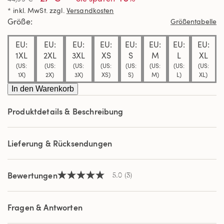
5
* inkl. MwSt. zzgl.
Versandkosten
Sternen,
Durchschnittswert
Größe
Größentabelle
der
Bewertung.
EU:
EU:
EU:
EU:
EU:
EU:
EU:
EU:
Read
3
1XL
2XL
3XL
XS
S
M
L
XL
Reviews.
(US:
(US:
(US:
(US:
(US:
(US:
(US:
(US:
Link
1X)
2X)
3X)
XS)
S)
M)
L)
XL)
auf
derselben
In den Warenkorb
Seite.
Produktdetails & Beschreibung
Lieferung & Rücksendungen
Bewertungen
5.0
(3)
5.0
von
5
Sternen,
Fragen & Antworten
Durchschnittswert
der