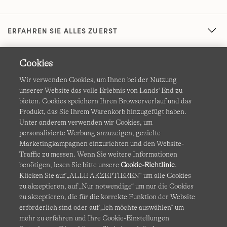
ERFAHREN SIE ALLES ZUERST
Cookies
Wir verwenden Cookies, um Ihnen bei der Nutzung
unserer Website das volle Erlebnis von Lands' End zu
bieten. Cookies speichern Ihren Browserverlauf und das
Produkt, das Sie Ihrem Warenkorb hinzugefügt haben.
AGB
Datenschutz & Sicherheit
Unter anderem verwenden wir Cookies, um
personalisierte Werbung anzuzeigen, gezielte
Cookies
-
Ich möchte auswählen
Barrierefreiheit
Marketingkampagnen einzurichten und den Website-
Traffic zu messen. Wenn Sie weitere Informationen
Site Map
Internationale Websites
benötigen, lesen Sie bitte unsere
Cookie-Richtlinie
.
Klicken Sie auf „ALLE AKZEPTIEREN“ um alle Cookies
zu akzeptieren, auf „Nur notwendige“ um nur die Cookies
Diese Website ist durch reCAPTCHA geschützt. Es gelten die
zu akzeptieren, die für die korrekte Funktion der Website
Datenschutzerklärung
und
Nutzungsbedingungen
von
erforderlich sind oder auf „Ich möchte auswählen“ um
Google.
mehr zu erfahren und Ihre Cookie-Einstellungen