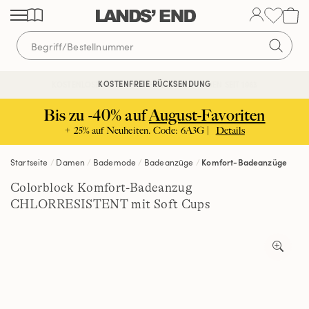
Direkt
Direkt
Direkt
zum
zur
zur
Inhalt
Navigation
Suche
KOSTENFREIE RÜCKSENDUNG
KOSTENLOSE LIEFERUNG AB 120€ | VERTRAUEN SEIT 1963
Bis zu -40% auf
August-Favoriten
+ 25% auf Neuheiten. Code: 6A3G |
Details
Startseite
Damen
Bademode
Badeanzüge
Komfort-Badeanzüge
Colorblock Komfort-Badeanzug
CHLORRESISTENT mit Soft Cups