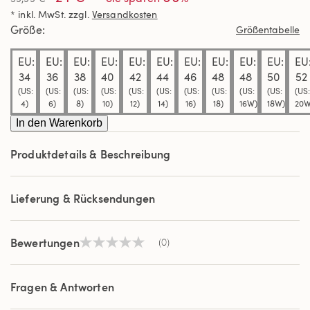
Link
* inkl. MwSt. zzgl.
Versandkosten
auf
derselben
Größe
Größentabelle
Seite.
EU:
EU:
EU:
EU:
EU:
EU:
EU:
EU:
EU:
EU:
EU
34
36
38
40
42
44
46
48
48
50
52
(US:
(US:
(US:
(US:
(US:
(US:
(US:
(US:
(US:
(US:
(US:
4)
6)
8)
10)
12)
14)
16)
18)
16W)
18W)
20W
In den Warenkorb
Produktdetails & Beschreibung
Lieferung & Rücksendungen
Bewertungen
(0)
Kein
Beurteilungswert
Link
auf
Fragen & Antworten
derselben
Seite.