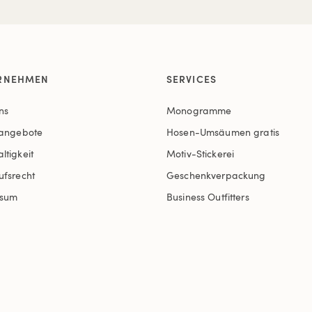
RNEHMEN
SERVICES
ns
Monogramme
nangebote
Hosen-Umsäumen gratis
ltigkeit
Motiv-Stickerei
ufsrecht
Geschenkverpackung
ssum
Business Outfitters