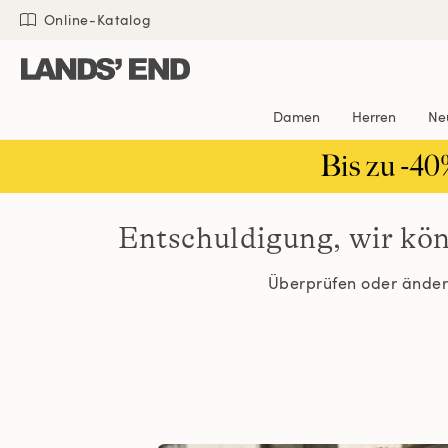
Direkt
Direkt
Direkt

Online-Katalog
zum
zur
zur
Inhalt
Navigation
Suche
Damen
Herren
Ne
Bis zu -40
Entschuldigung, wir kö
Überprüfen oder ändern