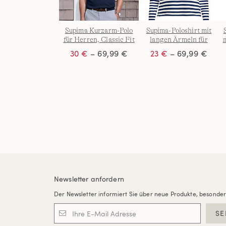
Supima Kurzarm-Polo
Supima-Poloshirt mit
für Herren, Classic Fit
langen Ärmeln für
Damen
30 €
– 69,99 €
23 €
– 69,99 €
Newsletter anfordern
Der Newsletter informiert Sie über neue Produkte, besonde
SE