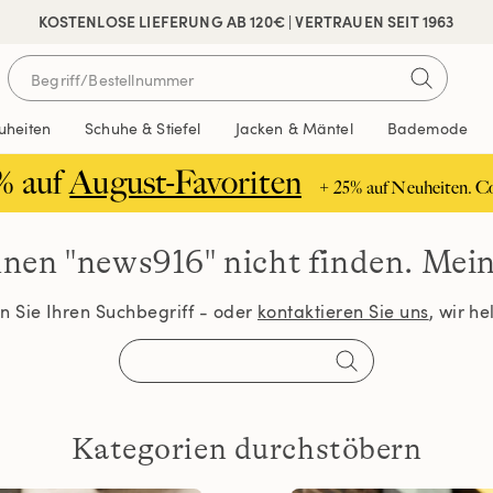
 SICHER BEZAHLEN
KOSTENLOSE LIEFERUNG AB 120€ | VERTRAUEN SEIT 1963
uheiten
Schuhe & Stiefel
Jacken & Mäntel
Bademode
% auf
August-Favoriten
+ 25% auf Neuheiten. C
nnen
"news916" nicht finden.
Meine
 Sie Ihren Suchbegriff - oder
kontaktieren Sie uns
, wir h
Kategorien durchstöbern