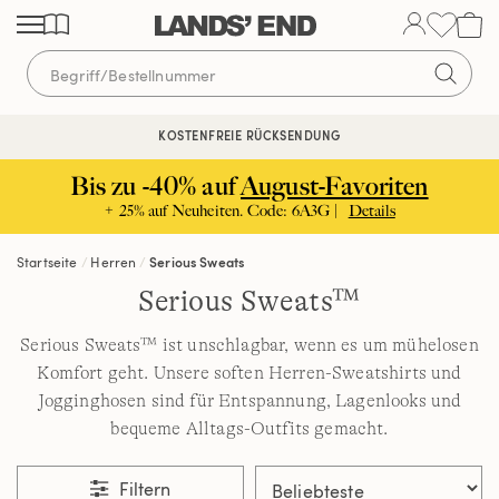
Direkt
Direkt
Direkt
zum
zur
zur
Inhalt
Navigation
Suche
KOSTENFREIE RÜCKSENDUNG
KOSTENLOSE LIEFERUNG AB 120€ | VERTRAUEN SEIT 1963
Bis zu -40% auf
August-Favoriten
+ 25% auf Neuheiten. Code: 6A3G |
Details
Startseite
Herren
Serious Sweats
Serious Sweats™
Serious Sweats™ ist unschlagbar, wenn es um mühelosen
Komfort geht. Unsere soften Herren-Sweatshirts und
Jogginghosen sind für Entspannung, Lagenlooks und
bequeme Alltags-Outfits gemacht.
Filtern