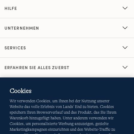
HILFE
UNTERNEHMEN
SERVICES
ERFAHREN SIE ALLES ZUERST
Cookies
Wir verwenden Cookies, um Ihnen bei der Nutzung unserer
Website das volle Erlebnis von Lands' End zu bieten. Cookies
speichern Ihren Browserverlauf und das Produkt, das Sie Ihrem
Warenkorb hinzugefügt haben. Unter anderem verwenden wir
AGB
Datenschutz & Sicherheit
Cookies, um personalisierte Werbung anzuzeigen, gezielte
Marketingkampagnen einzurichten und den Website-Traffic zu
Cookies
-
Ich möchte auswählen
Site Map