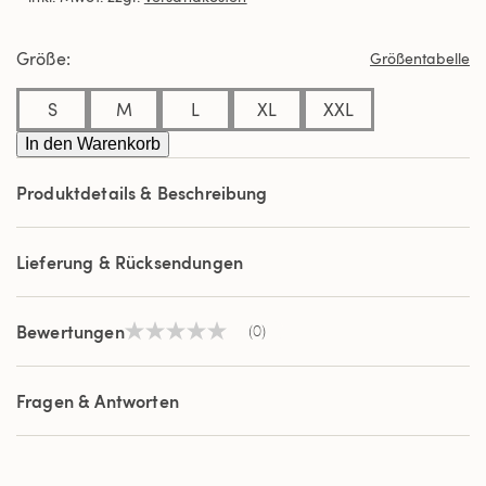
derselben
Seite.
Größe
Größentabelle
S
M
L
XL
XXL
In den Warenkorb
Produktdetails & Beschreibung
Lieferung & Rücksendungen
Bewertungen
(0)
Kein
Beurteilungswert
Link
auf
Fragen & Antworten
derselben
Seite.