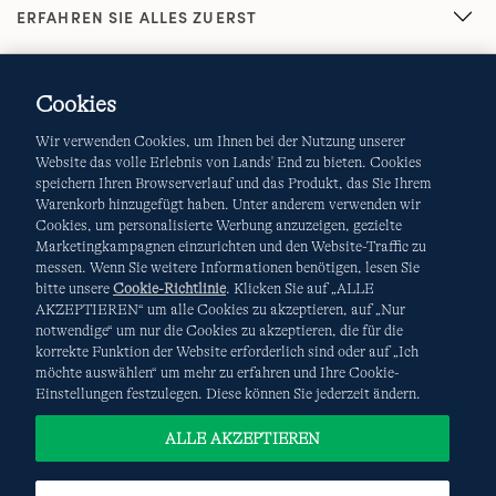
ERFAHREN SIE ALLES ZUERST
Cookies
Wir verwenden Cookies, um Ihnen bei der Nutzung unserer
Website das volle Erlebnis von Lands' End zu bieten. Cookies
speichern Ihren Browserverlauf und das Produkt, das Sie Ihrem
Warenkorb hinzugefügt haben. Unter anderem verwenden wir
AGB
Datenschutz & Sicherheit
Cookies, um personalisierte Werbung anzuzeigen, gezielte
Marketingkampagnen einzurichten und den Website-Traffic zu
Cookies
-
Ich möchte auswählen
Site Map
messen. Wenn Sie weitere Informationen benötigen, lesen Sie
bitte unsere
Cookie-Richtlinie
. Klicken Sie auf „ALLE
Internationale Websites
AKZEPTIEREN“ um alle Cookies zu akzeptieren, auf „Nur
notwendige“ um nur die Cookies zu akzeptieren, die für die
korrekte Funktion der Website erforderlich sind oder auf „Ich
Diese Website ist durch reCAPTCHA geschützt. Es gelten die
möchte auswählen“ um mehr zu erfahren und Ihre Cookie-
Datenschutzerklärung
und
Nutzungsbedingungen
von
Einstellungen festzulegen. Diese können Sie jederzeit ändern.
Google.
ALLE AKZEPTIEREN