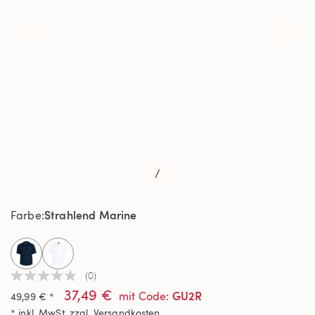
/
Strahlend Marine
Farbe
selected
(0)
Kein
37,49 €
Beurteilungswert
GU2R
mit Code
:
49,99 € *
Link
* inkl. MwSt. zzgl.
Versandkosten
auf