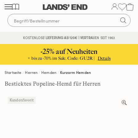
Direkt
Direkt
Direkt
zum
zur
zur
Inhalt
Navigation
Suche
KOSTENFREIE RÜCKSENDUNG
KOSTENLOSE LIEFERUNG AB 120€ | VERTRAUEN SEIT 1963
-25% auf Neuheiten
+ bis zu -70% im Sale. Code: GU2R |
Details
Startseite
Herren
Hemden
Kurzarm Hemden
Besticktes Popeline-Hemd für Herren